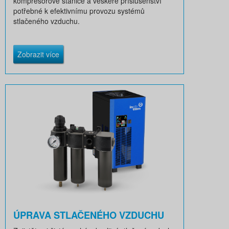
kompresorové stanice a veškeré příslušenství
potřebné k efektivnímu provozu systémů
stlačeného vzduchu.
Zobrazit více
ÚPRAVA STLAČENÉHO VZDUCHU