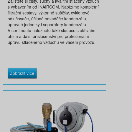
Zajistěte si čistý, suchý a kvalitní stlačený vzduch
s vybavením od INAIRCOM. Nabízíme kompletní
filtrační sestavy, výkonné sušičky, cyklonové
odlučovače, účinné odvaděče kondenzátu,
úpravné jednotky i separátory kondenzátu.
V sortimentu naleznete také sloupce s aktivním
uhlím a další příslušenství pro profesionální
úpravu stlačeného vzduchu ve vašem provozu.
Zobrazit více