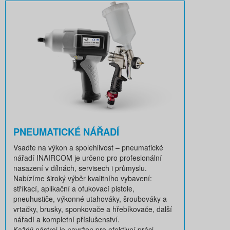
PNEUMATICKÉ NÁŘADÍ
Vsaďte na výkon a spolehlivost – pneumatické
nářadí INAIRCOM je určeno pro profesionální
nasazení v dílnách, servisech i průmyslu.
Nabízíme široký výběr kvalitního vybavení:
stříkací, aplikační a ofukovací pistole,
pneuhustiče, výkonné utahováky, šroubováky a
vrtačky, brusky, sponkovače a hřebíkovače, další
nářadí a kompletní příslušenství.
Každý nástroj je navržen pro efektivní práci,