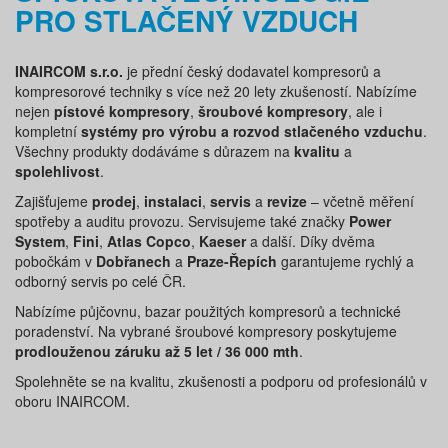
PRO STLAČENÝ VZDUCH
INAIRCOM s.r.o.
je přední český dodavatel kompresorů a
kompresorové techniky s více než 20 lety zkušeností. Nabízíme
nejen
pístové kompresory
,
šroubové kompresory
, ale i
kompletní
systémy pro výrobu a rozvod stlačeného vzduchu
.
Všechny produkty dodáváme s důrazem na
kvalitu
a
spolehlivost
.
Zajišťujeme
prodej
,
instalaci
,
servis
a
revize
– včetně měření
spotřeby a auditu provozu. Servisujeme také značky
Power
System
,
Fini
,
Atlas Copco
,
Kaeser
a další. Díky dvěma
pobočkám v
Dobřanech
a
Praze-Řepích
garantujeme rychlý a
odborný servis po celé ČR.
Nabízíme půjčovnu, bazar použitých kompresorů a technické
poradenství. Na vybrané šroubové kompresory poskytujeme
prodlouženou záruku až 5 let / 36 000 mth
.
Spolehněte se na kvalitu, zkušenosti a podporu od profesionálů v
oboru INAIRCOM.