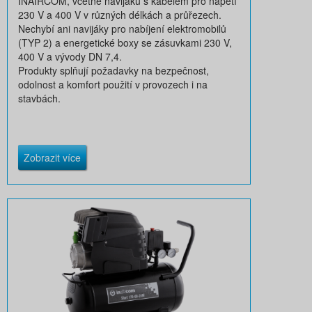
INAIRCOM, včetně navijáků s kabelem pro napětí
230 V a 400 V v různých délkách a průřezech.
Nechybí ani navijáky pro nabíjení elektromobilů
(TYP 2) a energetické boxy se zásuvkami 230 V,
400 V a vývody DN 7,4.
Produkty splňují požadavky na bezpečnost,
odolnost a komfort použití v provozech i na
stavbách.
Zobrazit více