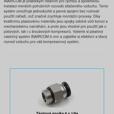
INAIRCOM je praktickým řešením pro rychlou a spolehlivou
instalaci menších potrubních rozvodů stlačeného vzduchu. Tento
systém umožňuje jednoduché a pevné spojení bez nutnosti
použití nářadí, což značně zrychluje montážní procesy. Díky
kvalitnímu plastovému materiálu jsou spojky odolné vůči korozi a
mechanickému namáhání, a proto jsou vhodné pro použití jak u
pístových, tak i u šroubových kompresorů. Vyberte si plastový
nástrčný systém INAIRCOM 6 mm a zajistěte si efektivní a těsný
rozvod vzduchu pro váš kompresorový systém.
Závitová spojka 6 x 1/8a