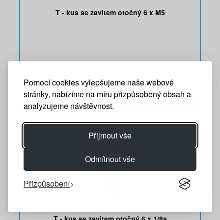
T - kus se zavitem otočný 6 x M5
Pomocí cookies vylepšujeme naše webové
stránky, nabízíme na míru přizpůsobený obsah a
R06060516
analyzujeme návštěvnost.
96 CZK vč. DPH
Přijmout vše
Odmítnout vše
Přizpůsobení
T - kus se zavitem otočný 6 x 1/8a