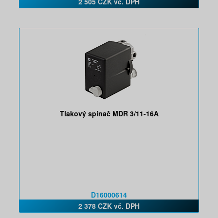
2 505 CZK vč. DPH
Tlakový spínač MDR 3/11-16A
D16000614
2 378 CZK vč. DPH