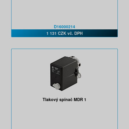
D16000214
1 131 CZK vč. DPH
Tlakový spínač MDR 1