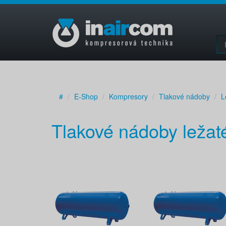
#
E-Shop
Kompresory
Tlakové nádoby
L
Tlakové nádoby ležat