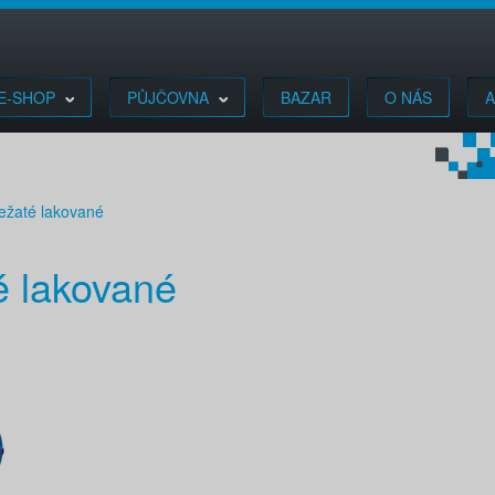
E-SHOP
PŮJČOVNA
BAZAR
O NÁS
A
ežaté lakované
é lakované