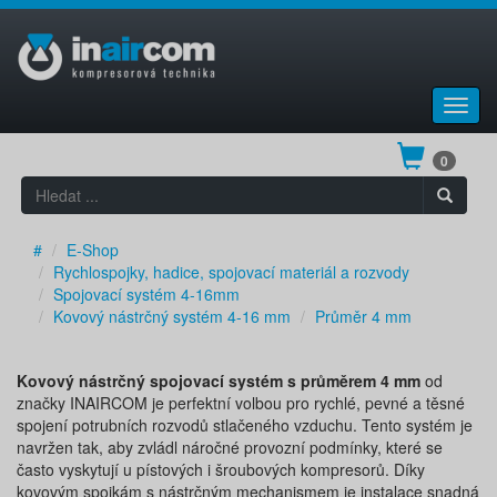
Toggl
navig
0
#
E-Shop
Rychlospojky, hadice, spojovací materiál a rozvody
Spojovací systém 4-16mm
Kovový nástrčný systém 4-16 mm
Průměr 4 mm
Kovový nástrčný spojovací systém s průměrem 4 mm
od
značky INAIRCOM je perfektní volbou pro rychlé, pevné a těsné
spojení potrubních rozvodů stlačeného vzduchu. Tento systém je
navržen tak, aby zvládl náročné provozní podmínky, které se
často vyskytují u pístových i šroubových kompresorů. Díky
kovovým spojkám s nástrčným mechanismem je instalace snadná