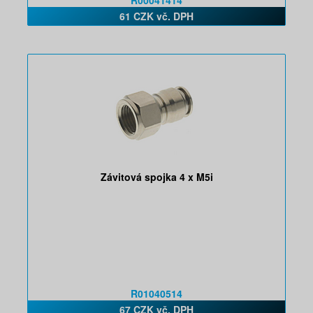
R00041414
61 CZK vč. DPH
Závitová spojka 4 x M5i
R01040514
67 CZK vč. DPH