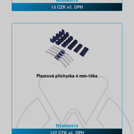
R05040014
13 CZK vč. DPH
Plastová příchytka 4 mm-10ks
R54000414
137 CZK vč. DPH