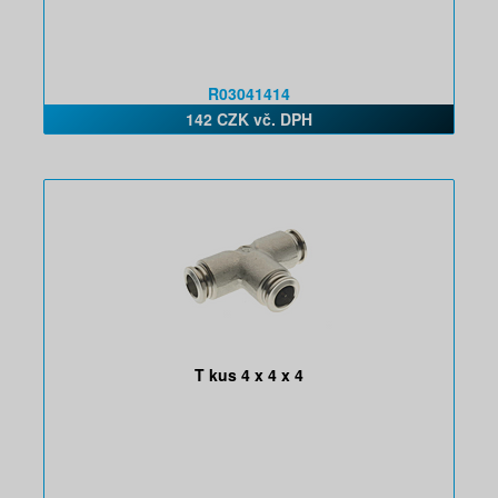
R03041414
142 CZK vč. DPH
T kus 4 x 4 x 4