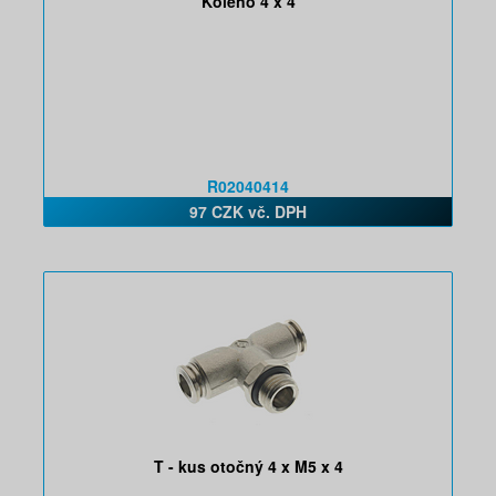
Koleno 4 x 4
R02040414
97 CZK vč. DPH
T - kus otočný 4 x M5 x 4