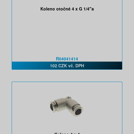
Koleno otočné 4 x G 1/4"a
R04041414
102 CZK vč. DPH