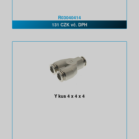
R03040414
131 CZK vč. DPH
Y kus 4 x 4 x 4