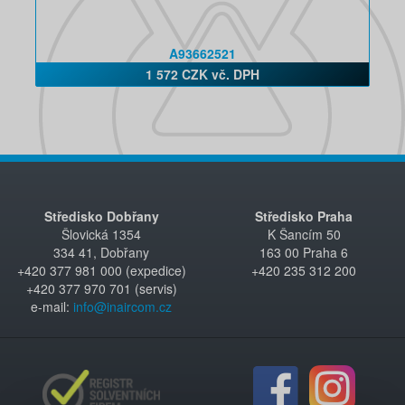
A93662521
1 572 CZK vč. DPH
Středisko Dobřany
Středisko Praha
Šlovická 1354
K Šancím 50
334 41, Dobřany
163 00 Praha 6
+420 377 981 000 (expedice)
+420 235 312 200
+420 377 970 701 (servis)
e-mail:
info@inaircom.cz