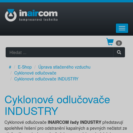
Toggl
navig
0
#
E-Shop
Úprava stlačeného vzduchu
Cyklonové odlučovače
Cyklonové odlučovače INDUSTRY
Cyklonové odlučovače
INDUSTRY
Cyklonové odlučovače
INAIRCOM řady INDUSTRY
představují
spolehlivé řešení pro odstranění kapalných a pevných nečistot ze