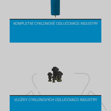
KOMPLETNÍ CYKLONOVÉ ODLUČOVAČE INDUSTRY
VLOŽKY CYKLONOVÝCH ODLUČOVAČŮ INDUSTRY