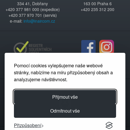
334 41, Dobřany
163 00 Praha 6
+420 377 981 000 (expedice)
+420 235 312 200
+420 377 970 701 (servis)
e-mail:
info@inaircom.cz
Pomocí cookies vylepšujeme naše webové
stránky, nabízíme na míru přizpůsobený obsah a
analyzujeme návštěvnost.
Partnerský portál
Přijmout vše
Odmítnout vše
Přizpůsobení