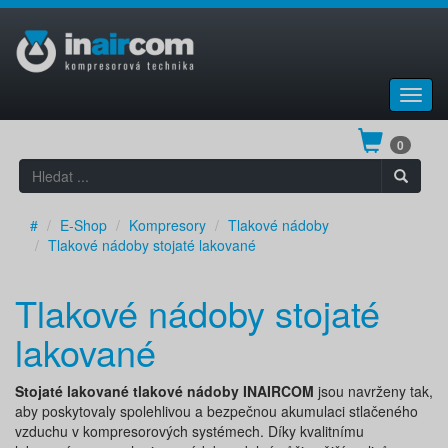
Toggl
navig
0
#
E-Shop
Kompresory
Tlakové nádoby
Tlakové nádoby stojaté lakované
Tlakové nádoby stojaté
lakované
Stojaté lakované tlakové nádoby INAIRCOM
jsou navrženy tak,
aby poskytovaly spolehlivou a bezpečnou akumulaci stlačeného
vzduchu v kompresorových systémech. Díky kvalitnímu