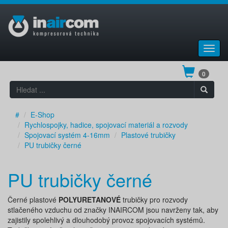
Toggl
navig
0
#
E-Shop
Rychlospojky, hadice, spojovací materiál a rozvody
Spojovací systém 4-16mm
Plastové trubičky
PU trubičky černé
PU trubičky černé
Černé plastové
POLYURETANOVÉ
trubičky pro rozvody
stlačeného vzduchu od značky INAIRCOM jsou navrženy tak, aby
zajistily spolehlivý a dlouhodobý provoz spojovacích systémů.