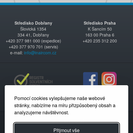
Středisko Dobřany
Středisko Praha
Šlovická 1354
K Šancím 50
334 41, Dobřany
163 00 Praha 6
+420 377 981 000 (expedice)
+420 235 312 200
+420 377 970 701 (servis)
e-mail:
info@inaircom.cz
Pomocí cookies vylepšujeme naše webové
stránky, nabízíme na míru přizpůsobený obsah a
analyzujeme návštěvnost.
Partnerský portál
Přijmout vše