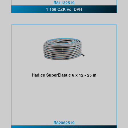
R81132519
1 156 CZK vč. DPH
Hadice SuperElastic 6 x 12 - 25 m
R82062519