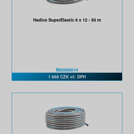
Hadice SuperElastic 6 x 12 - 50 m
R82065014
1 688 CZK vč. DPH