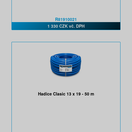
R81910021
1 330 CZK vč. DPH
Hadice Clasic 13 x 19 - 50 m