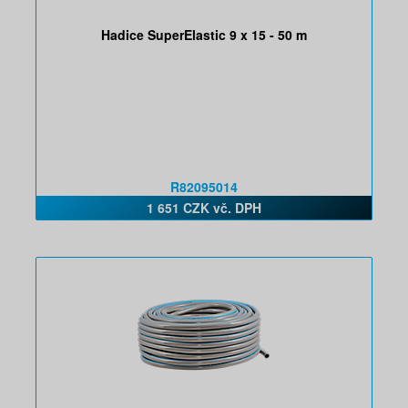
Hadice SuperElastic 9 x 15 - 50 m
R82095014
1 651 CZK vč. DPH