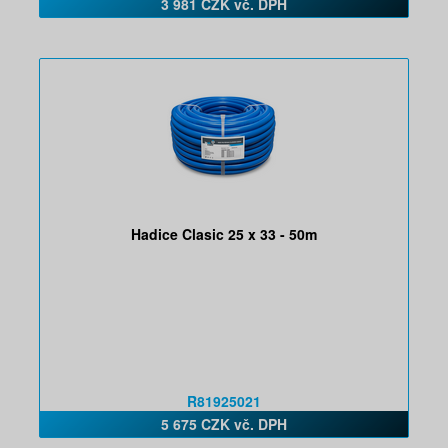
3 981 CZK vč. DPH
Hadice Clasic 25 x 33 - 50m
R81925021
5 675 CZK vč. DPH