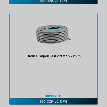
888 CZK vč. DPH
Hadice SuperElastic 9 x 15 - 25 m
R82092519
860 CZK vč. DPH