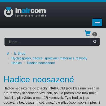
Toggl
navig
0
#
E-Shop
Rychlospojky, hadice, spojovací materiál a rozvody
Hadice
Hadice neosazené
Hadice neosazené
Hadice neosazené od značky INAIRCOM jsou ideálním řešením
pro rozvody stlačeného vzduchu, pokud potřebujete maximální
flexibilitu při výběru a montáži koncovek. Tyto hadice jsou
dodávány bez osazení, což umožňuje přizpůsobit spojení přesně