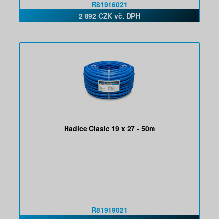
R81916021
2 892 CZK vč. DPH
Hadice Clasic 19 x 27 - 50m
R81919021