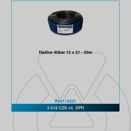
Hadice 40bar 13 x 21 - 50m
R84113021
3 618 CZK vč. DPH