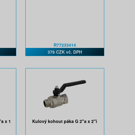
R77233414
376 CZK vč. DPH
"a x 1
Kulový kohout páka G 2"a x 2"i