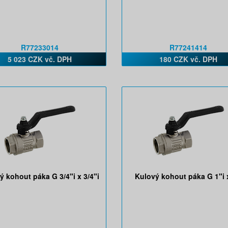
R77233014
R77241414
5 023 CZK vč. DPH
180 CZK vč. DPH
ý kohout páka G 3/4"i x 3/4"i
Kulový kohout páka G 1"i x