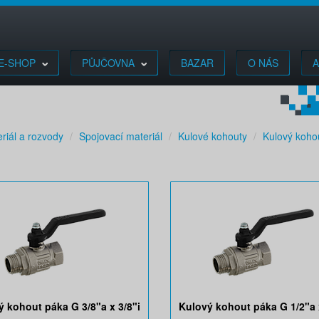
E-SHOP
PŮJČOVNA
BAZAR
O NÁS
A
riál a rozvody
Spojovací materiál
Kulové kohouty
Kulový koho
ý kohout páka G 3/8"a x 3/8"i
Kulový kohout páka G 1/2"a x