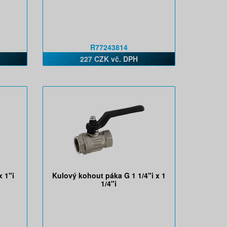
R77243814
227 CZK vč. DPH
 1"i
Kulový kohout páka G 1 1/4"i x 1
1/4"i