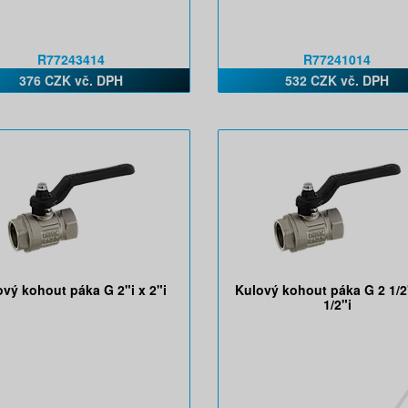
R77243414
R77241014
376 CZK vč. DPH
532 CZK vč. DPH
ový kohout páka G 2"i x 2"i
Kulový kohout páka G 2 1/2"
1/2"i