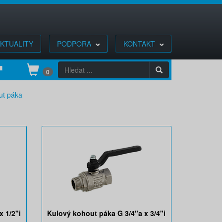
KTUALITY
PODPORA
KONTAKT
0
ut páka
 1/2"i
Kulový kohout páka G 3/4"a x 3/4"i