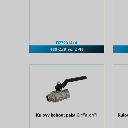
R77231414
180 CZK vč. DPH
Kulový kohout páka G 1"a x 1"i
Kulov