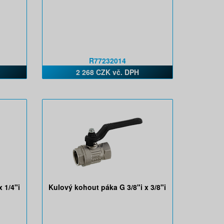
R77232014
2 268 CZK vč. DPH
 1/4"i
Kulový kohout páka G 3/8"i x 3/8"i