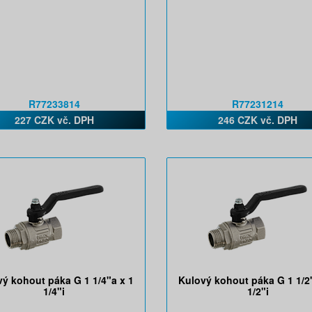
R77233814
R77231214
227 CZK vč. DPH
246 CZK vč. DPH
ý kohout páka G 1 1/4"a x 1
Kulový kohout páka G 1 1/2
1/4"i
1/2"i