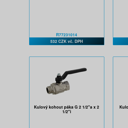
R77231014
532 CZK vč. DPH
Kulový kohout páka G 2 1/2"a x 2
Kulo
1/2"i