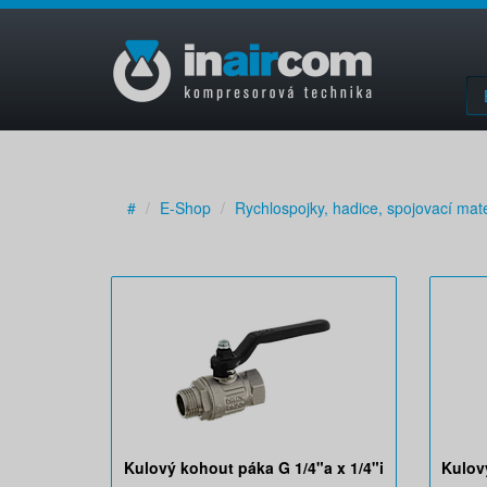
#
E-Shop
Rychlospojky, hadice, spojovací mate
Kulový kohout páka G 1/4"a x 1/4"i
Kulov