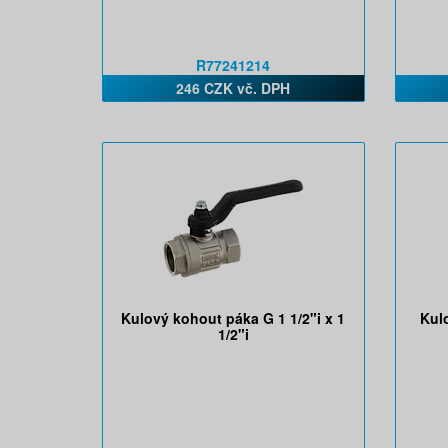
R77241214
246 CZK vč. DPH
Kulový kohout páka G 1 1/2"i x 1
Kul
1/2"i