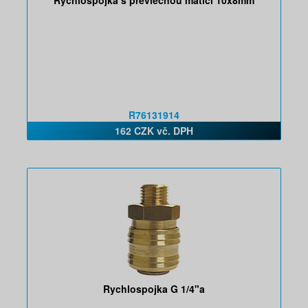
Rychlospojka s převlečnou maticí 10x8mm
R76131914
162 CZK vč. DPH
Rychlospojka G 1/4"a