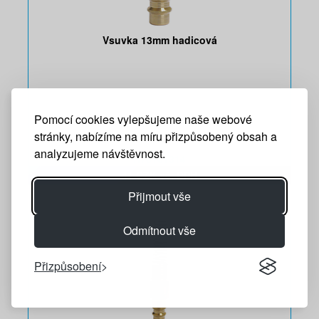
Vsuvka 13mm hadicová
Pomocí cookies vylepšujeme naše webové
stránky, nabízíme na míru přizpůsobený obsah a
analyzujeme návštěvnost.
R76161314
41 CZK vč. DPH
Přijmout vše
Odmítnout vše
Přizpůsobení