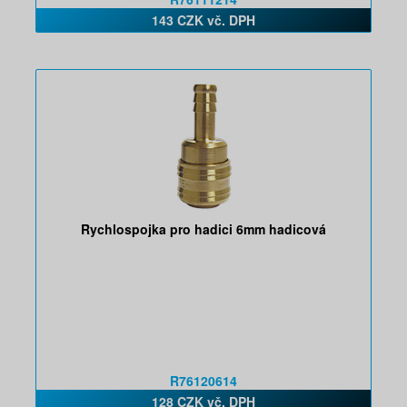
143 CZK vč. DPH
Rychlospojka pro hadici 6mm hadicová
R76120614
128 CZK vč. DPH