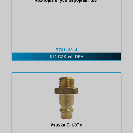
Roztrojka s rychlospojkami 3/8"
R76113314
812 CZK vč. DPH
Vsuvka G 1/8" a