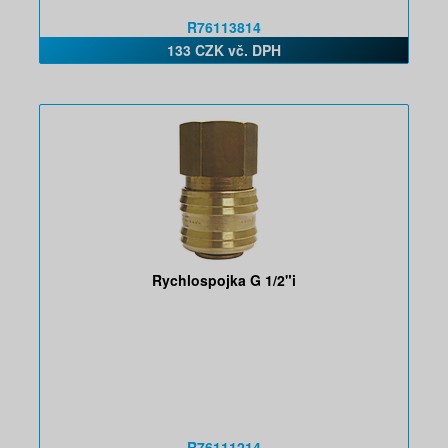
R76113814
133 CZK vč. DPH
Rychlospojka G 1/2"i
R76111214