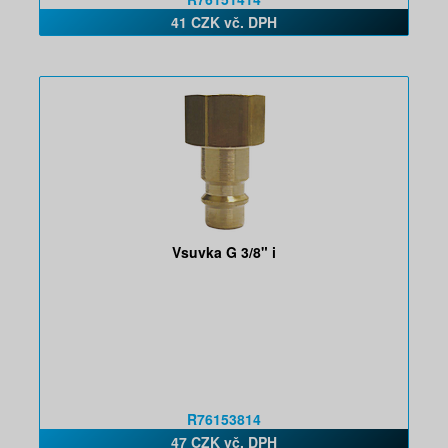
41 CZK vč. DPH
Vsuvka G 3/8" i
R76153814
47 CZK vč. DPH