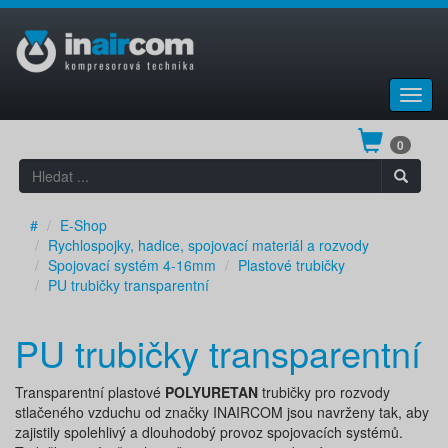
Toggl
navig
0
#
E-Shop
Rychlospojky, hadice, spojovací materiál a rozvody
Spojovací systém 4-16mm
Plastové trubičky
PU trubičky transparentní
PU trubičky transparentní
Transparentní plastové
POLYURETAN
trubičky pro rozvody
stlačeného vzduchu od značky INAIRCOM jsou navrženy tak, aby
zajistily spolehlivý a dlouhodobý provoz spojovacích systémů.