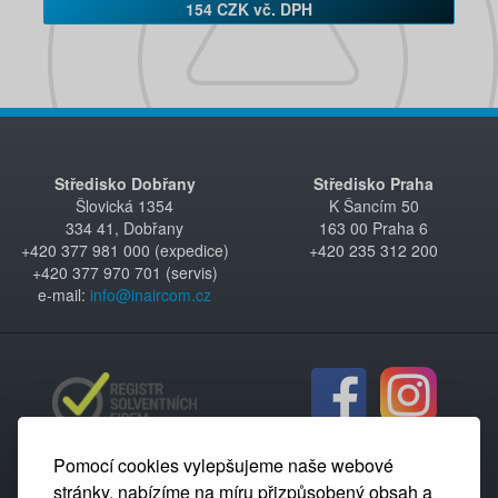
154 CZK vč. DPH
Středisko Dobřany
Středisko Praha
Šlovická 1354
K Šancím 50
334 41, Dobřany
163 00 Praha 6
+420 377 981 000 (expedice)
+420 235 312 200
+420 377 970 701 (servis)
e-mail:
info@inaircom.cz
Pomocí cookies vylepšujeme naše webové
stránky, nabízíme na míru přizpůsobený obsah a