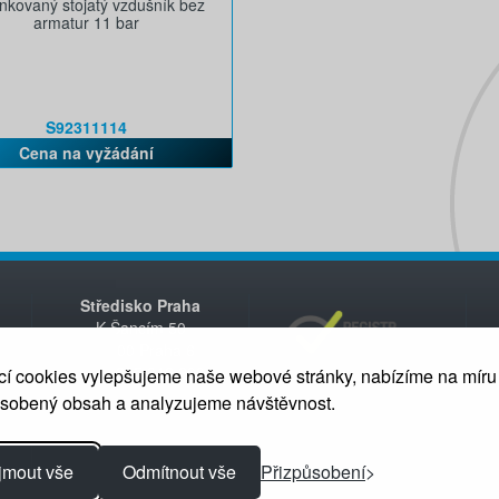
nkovaný stojatý vzdušník bez
armatur 11 bar
S92311114
Cena na vyžádání
Středisko Praha
K Šancím 50
163 00 Praha 6
+420 235 312 200
í cookies vylepšujeme naše webové stránky, nabízíme na míru
ůsobený obsah a analyzujeme návštěvnost.
jmout vše
Odmítnout vše
Přizpůsobení