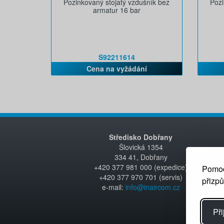
Pozinkovaný stojatý vzdušník bez
Pozi
armatur 16 bar
S92211614
Cena na vyžádání
Středisko Dobřany
Šlovická 1354
334 41, Dobřany
+420 377 981 000 (expedice)
Pomoc
+420 377 970 701 (servis)
přizp
e-mail:
info@inaircom.cz
Při