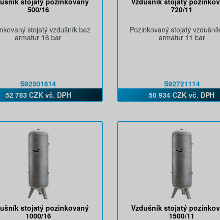
ušník stojatý pozinkovaný
Vzdušník stojatý pozinko
500/16
720/11
nkovaný stojatý vzdušník bez
Pozinkovaný stojatý vzdušní
armatur 16 bar
armatur 11 bar
S92501614
S92721114
52 783 CZK vč. DPH
50 934 CZK vč. DPH
ušník stojatý pozinkovaný
Vzdušník stojatý pozinko
1000/16
1500/11