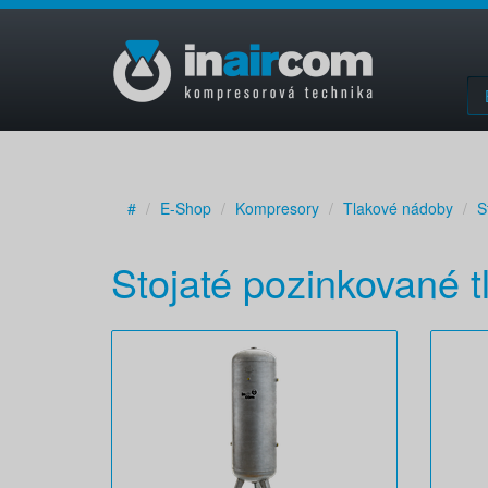
#
E-Shop
Kompresory
Tlakové nádoby
S
Stojaté pozinkované 