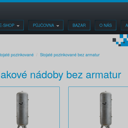
E-SHOP
PŮJČOVNA
BAZAR
O NÁS
A
tojaté pozinkované
Stojaté pozinkované bez armatur
tlakové nádoby bez armatur