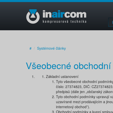
#
Systémové články
Všeobecné obchodní
Základní ustanovení
Tyto všeobecné obchodní podmínky (d
číslo:​ 27374823, DIČ: CZ27374823​,
předpisů (dále jen „​občanský zákoník
Tyto obchodní podmínky upravují vz
uzavírané mezi prodávajícím a jinou 
internetový obchod​”).
Obchodní podmínky a kupní smlouva