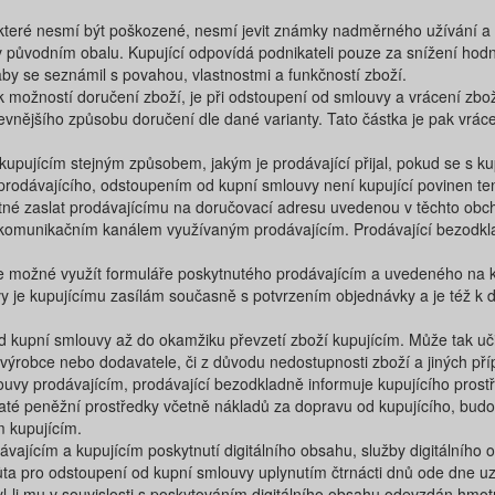
, které nesmí být poškozené, nesmí jevit známky nadměrného užívání a
 v původním obalu. Kupující odpovídá podnikateli pouze za snížení hodn
aby se seznámil s povahou, vlastnostmi a funkčností zboží.
ik možností doručení zboží, je při odstoupení od smlouvy a vrácení zb
evnějšího způsobu doručení dle dané varianty. Tato částka je pak vrác
upujícím stejným způsobem, jakým je prodávající přijal, pokud se s k
prodávajícího, odstoupením od kupní smlouvy není kupující povinen ten
tné zaslat prodávajícímu na ​doručovací​ adresu uvedenou v těchto o
 komunikačním kanálem využívaným prodávajícím. ​Prodávající bezodkla
je možné využít formuláře poskytnutého prodávajícím a uvedeného na
 je kupujícímu zasílám současně s potvrzením objednávky a je též k d
d kupní smlouvy až do okamžiku převzetí zboží kupujícím. Může tak učin
ýrobce nebo dodavatele, či z důvodu nedostupnosti zboží a jiných příp
uvy prodávajícím, prodávající bezodkladně informuje kupujícího prostř
até peněžní prostředky včetně nákladů za dopravu od kupujícího, bud
 kupujícím.
ajícím a kupujícím poskytnutí digitálního obsahu, služby digitálního ob
ta pro odstoupení od kupní smlouvy uplynutím čtrnácti dnů ode dne u
yl-li mu v souvislosti s poskytováním digitálního obsahu odevzdán hmot