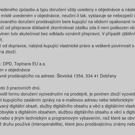
uvedeného způsobu a typu doručení vždy uvedeny v objednávce a nás
a místě uvedeném v objednávce, neučiní-li tak, vystavuje se nebezpečí
vaného doručení prodávajícím bere kupující na vědomí opakované nákl
boží od přepravce důkladně zkontrolovat zásilku zda-li není poškozen 
vinen tuto skutečnost bez odkladu oznámit přepravci. V případě zjištěn
t.
 od dopravce, nabývá kupující vlastnické právo a veškeré povinnosti s
na zboží.
:​ DPD​, Toptrans EU a.s.
ím v objednávce
ě prodávajícího na adrese: Šlovická 1354, 334 41 Dobřany ​
do ​3 ​pracovních dnů.
 zvolil formu doručení vyzvednutím na prodejně, je povinen zboží vyzved
t kupujícího zasláním zprávy na e-mailovou adresu nebo telefonickým
aný digitální obsah, služby digitálního obsahu a věci s digitálními vlast
ykle s digitálním obsahem, službou digitálního obsahu a věcí s digitá
a), nebo s jiným technickým a programovým vybavením, než které se obv
hož druhu používá (interoperabilita), které jsou prodávajícímu známy n