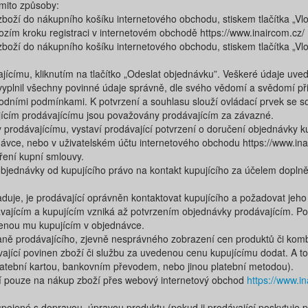
ěmito způsoby:
zboží do nákupního košíku internetového obchodu​, ​stiskem tlačítka „Vlož
zím kroku registraci v internetovém obchodě ​https://www.inaircom.cz/ ​
boží do nákupního košíku internetového obchodu​, ​stiskem tlačítka ​„​Vlo
ícímu, kliknutím na tlačítko ​„​Odeslat objednávku​​”. Veškeré údaje 
 vyplnil všechny povinné údaje správně, dle svého vědomí a svědomí při 
hodními podmínkami. K potvrzení a souhlasu slouží ovládací prvek se s
ícím prodávajícímu jsou považovány prodávajícím za závazné.
prodávajícímu, vystaví prodávající potvrzení o doručení objednávky ku
vce, nebo v uživatelském účtu internetového obchodu ​https://www.inairc
ření kupní smlouvy.
objednávky od kupujícího právo na kontakt kupujícího za účelem dopln
duje, je prodávající oprávněn kontaktovat kupujícího a požadovat jeho
ajícím a kupujícím vzniká až potvrzením objednávky prodávajícím. Pot
lenou mu kupujícím v objednávce.
aně prodávajícího, zjevně nesprávného zobrazení cen produktů či komb
ající povinen zboží či službu za uvedenou cenu kupujícímu dodat. A to 
latební kartou, bankovním převodem, nebo jinou platební metodou).
í pouze na nákup zboží přes webový internetový obchod
https://www.in
pojené s dopravou, úpravou produktu (pokud ji prodávající poskytuje 