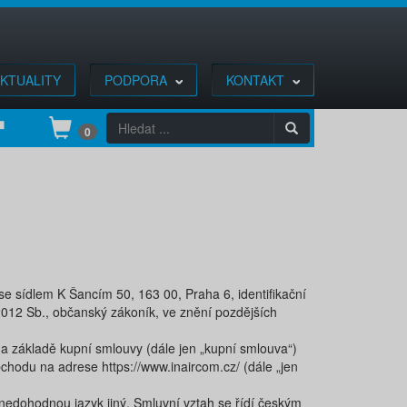
KTUALITY
PODPORA
KONTAKT
0
e sídlem ​K Šancím 50, 163 00, Praha 6, identifikační
9/2012 Sb., občanský zákoník, ve znění pozdějších
na základě kupní smlouvy (dále jen „kupní smlouva“)
hodu na adrese https://www.inaircom.cz/​ ​(dále „​jen
edohodnou jazyk jiný. Smluvní vztah se řídí českým