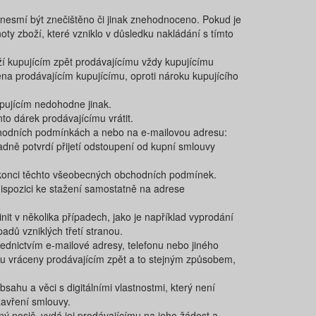
 nesmí být znečištěno či jinak znehodnoceno. Pokud je
oty zboží, které vzniklo v důsledku nakládání s tímto
oží kupujícím zpět prodávajícímu vždy kupujícímu
ena prodávajícím kupujícímu, oproti nároku kupujícího
upujícím nedohodne jinak.
to dárek prodávajícímu vrátit.
bchodních podmínkách a nebo na e-mailovou adresu:
dně potvrdí přijetí odstoupení od kupní smlouvy
 konci těchto všeobecných obchodních podmínek.
ispozici ke stažení samostatně na adrese​
it v několika případech, jako je například vyprodání
adů vzniklých třetí stranou.
ednictvím e-mailové adresy, telefonu nebo jiného
ou vráceny prodávajícím zpět a to stejným způsobem,
sahu a věci s digitálními vlastnostmi, který není
zavření smlouvy.
ný nosič, vydá jej prodávajícímu na jeho žádost a