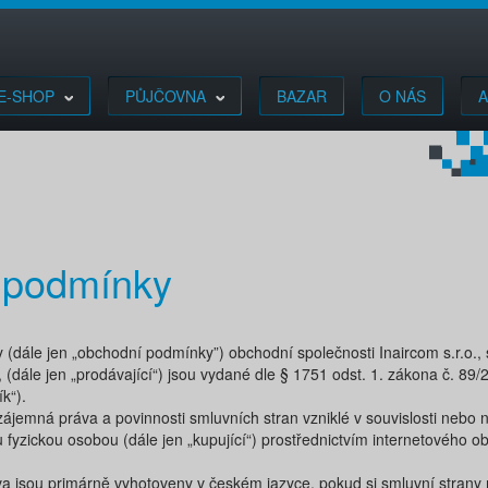
E-SHOP
PŮJČOVNA
BAZAR
O NÁS
A
 podmínky
ále jen „​obchodní podmínky​”) obchodní společnosti ​Inaircom s.r.o., s
 (dále jen „​prodávající​“) jsou vydané dle § 1751 odst. 1. zákona č. 8
​“).
ájemná práva a povinnosti smluvních stran vzniklé v souvislosti nebo 
fyzickou osobou (dále jen „kupující“) prostřednictvím internetového obc
 jsou primárně vyhotoveny v českém jazyce, pokud si smluvní strany n