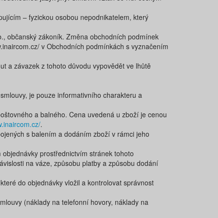
pujícím – fyzickou osobou nepodnikatelem, který
Sb., občanský zákoník. Změna obchodních podmínek
w.inaircom.cz/​ v Obchodních podmínkách​ s vyznačením
t a závazek z tohoto důvodu vypovědět ve lhůtě
 smlouvy, je pouze informativního charakteru a
 poštovného a balného. Cena uvedená u zboží je cenou
w.inaircom.cz/
.
spojených s balením a dodáním zboží v rámci jeho
 objednávky prostřednictvím stránek tohoto
ávislosti na váze, způsobu platby a způsobu dodání
eré do objednávky vložil a kontrolovat správnost
smlouvy (náklady na telefonní hovory, náklady na