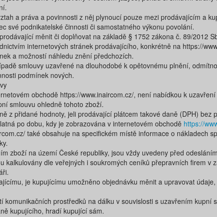
ní.
tah a práva a povinnosti z něj plynoucí pouze mezi prodávajícím a ku
c své podnikatelské činnosti či samostatného výkonu povolání.
rodávající měnit či doplňovat na základě § 1752 zákona č. 89/2012 
ictvím internetových stránek prodávajícího, konkrétně na https://ww
ínek a možností náhledu znění předchozích.
ípadě smlouvy uzavřené na dlouhodobé k opětovnému plnění, odmítnou
nnosti podmínek nových.
uvy
rnetovém obchodě ​https://www.inaircom.cz/​​,​ není nabídkou k uzavření
upní smlouvu ohledně tohoto zboží.
ně z přidané hodnoty, jeli prodávající plátcem takové daně (DPH) bez
platná po dobu, kdy je zobrazována v internetovém obchodě
https://ww
ircom.cz/​ ​také obsahuje na specifickém místě informace o nákladech 
ky.
ím zboží na území České republiky, jsou vždy uvedeny před odesláním
u kalkulovány dle veřejných i soukromých ceníků přepravních firem v z
ři.
ícímu, je kupujícímu umožněno objednávku měnit a upravovat údaje, kt
ití komunikačních prostředků na dálku v souvislosti s uzavřením kupní 
aně kupujícího, hradí kupující sám.