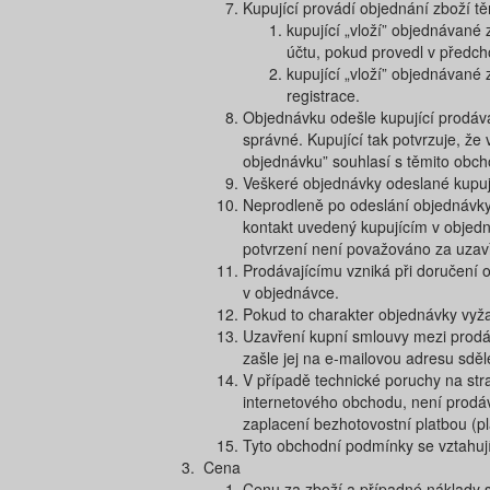
Kupující provádí objednání zboží t
kupující „vloží” objednávané 
účtu, pokud provedl v předcho
kupující „vloží” objednávané z
registrace.
Objednávku odešle kupující prodávaj
správné. Kupující tak potvrzuje, že
objednávku​” souhlasí s těmito obc
Veškeré objednávky odeslané kupuj
Neprodleně po odeslání objednávky 
kontakt uvedený kupujícím v objedná
potvrzení není považováno za uzav
Prodávajícímu vzniká při doručení 
v objednávce.
Pokud to charakter objednávky vyža
Uzavření kupní smlouvy mezi prodáv
zašle jej na e-mailovou adresu sdě
V případě technické poruchy na str
internetového obchodu, není prodáv
zaplacení bezhotovostní platbou (p
Tyto obchodní podmínky se vztahuj
Cena
Cenu za zboží a případné náklady s