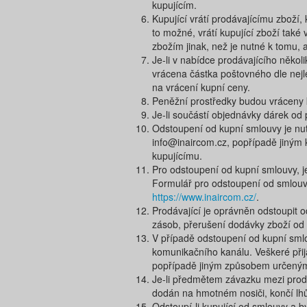
kupujícím.
Kupující vrátí prodávajícímu zboží
to možné, vrátí kupující zboží také
zbožím jinak, než je nutné k tomu, 
Je-li v nabídce prodávajícího někol
vrácena částka poštovného dle nejl
na vrácení kupní ceny.
Peněžní prostředky budou vráceny k
Je-li součástí objednávky dárek od 
Odstoupení od kupní smlouvy je nu
info@inaircom.cz​, popřípadě jiným
kupujícímu.
Pro odstoupení od kupní smlouvy, 
Formulář pro odstoupení od smlouvy
https://www.inaircom.cz/
.
Prodávající je oprávněn odstoupit o
zásob, přerušení dodávky zboží od v
V případě odstoupení od kupní smlo
komunikačního kanálu. Veškeré přij
popřípadě jiným způsobem určeným
Je-li předmětem závazku mezi prodáv
dodán na hmotném nosiči, končí lhů
Odstoupí-li kupující od smlouvy a b