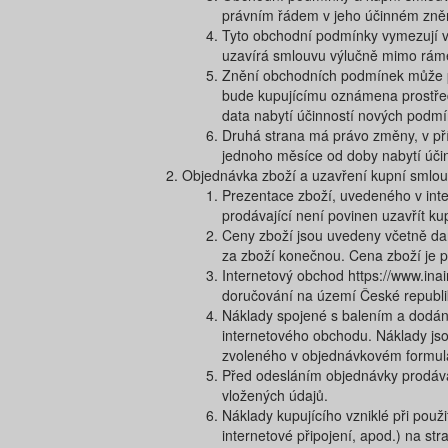
právním řádem v jeho účinném zně
Tyto obchodní podmínky vymezují vz
uzavírá smlouvu výlučně mimo ráme
Znění obchodních podmínek může p
bude kupujícímu oznámena prostředn
data nabytí účinností nových podm
Druhá strana má právo změny, v př
jednoho měsíce od doby nabytí úči
Objednávka zboží a uzavření kupní smlo
​Prezentace zboží, uvedeného v inte
prodávající není povinen uzavřít k
Ceny zboží jsou uvedeny​ včetně da
za zboží konečnou. Cena zboží je 
Internetový obchod ​https://www.ina
doručování na území České republi
Náklady spojené s balením a dodán
internetového obchodu. Náklady jso
zvoleného v objednávkovém formulá
Před odesláním objednávky prodávaj
vložených údajů.
Náklady kupujícího vzniklé při použ
internetové připojení, apod.) na str