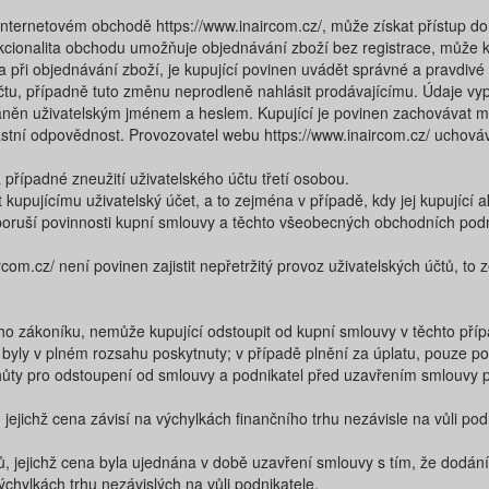
v internetovém obchodě ​https://www.inaircom.cz/​, může získat přístup d
kcionalita obchodu umožňuje objednávání zboží bez registrace, může ku
 a při objednávání zboží, je kupující povinen uvádět správné a pravdivé
účtu, případně tuto změnu neprodleně nahlásit prodávajícímu. Údaje vy
áněn uživatelským jménem a heslem. Kupující je povinen zachovávat mlč
lastní odpovědnost. Provozovatel webu https://www.inaircom.cz/​ uchová
případné zneužití uživatelského účtu třetí osobou.
it kupujícímu uživatelský účet, a to zejména v případě, kdy jej kupující
poruší povinnosti kupní smlouvy a těchto všeobecných obchodních po
com.cz/​ není povinen zajistit nepřetržitý provoz uživatelských účtů, to
o zákoníku, nemůže kupující odstoupit od kupní smlouvy v těchto pří
že byly v plném rozsahu poskytnuty; v případě plnění za úplatu, pouz
lhůty pro odstoupení od smlouvy a podnikatel před uzavřením smlouvy po
jejichž cena závisí na výchylkách finančního trhu nezávisle na vůli p
, jejichž cena byla ujednána v době uzavření smlouvy s tím, že dodání j
chylkách trhu nezávislých na vůli podnikatele,