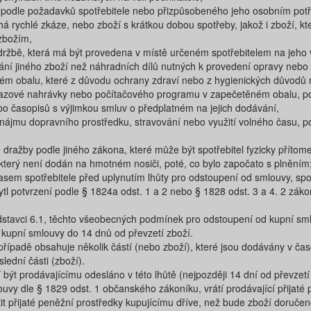
podle požadavků spotřebitele nebo přizpůsobeného jeho osobním pot
há rychlé zkáze, nebo zboží s krátkou dobou spotřeby, jakož i zboží, 
zbožím,
žbě, která má být provedena v místě určeném spotřebitelem na jeho vý
ní jiného zboží než náhradních dílů nutných k provedení opravy nebo 
m obalu, které z důvodu ochrany zdraví nebo z hygienických důvodů není
zové nahrávky nebo počítačového programu v zapečetěném obalu, pokud
bo časopisů s výjimkou smluv o předplatném na jejich dodávání,
 nájmu dopravního prostředku, stravování nebo využití volného času, 
 dražby podle jiného zákona, které může být spotřebitel fyzicky přítom
 který není dodán na hmotném nosiči, poté, co bylo započato s plněním;
em spotřebitele před uplynutím lhůty pro odstoupení od smlouvy, spot
ytl potvrzení podle § 1824a odst. 1 a 2 nebo § 1828 odst. 3 a 4. 2 zák
stavci 6.1, těchto všeobecných podmínek pro odstoupení od kupní smlo
kupní smlouvy do 14 dnů od převzetí zboží.
řípadě obsahuje několik částí (nebo zboží), které jsou dodávány v ča
ední části (zboží).
ýt prodávajícímu odesláno v této lhůtě (nejpozději 14 dní od převzetí
vy dle § 1829 odst. 1 občanského zákoníku, vrátí prodávající přijaté pe
tit přijaté peněžní prostředky kupujícímu dříve, než bude zboží doruče