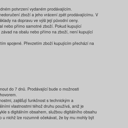
ledném potvrzení vydaném prodávajícím.
 nedoručení zboží a jeho vrácení zpět prodávajícímu. V
ady na dopravu ve výši její původní ceny.
obal nebo přímo samotné zboží. Pokud kupující
í závad na obalu nebo přímo na zboží, není kupující
 tím spojené. Převzetím zboží kupujícím přechází na
nout do​ 7​ dnů. Prodávající bude o možnosti
 hovorem.
nostmi, zajišťují funkčnost s technickým a
lními vlastnostmi téhož druhu používá, aniž je
ykle s digitálním obsahem, službou digitálního obsahu
ebo u nichž lze rozumně očekávat, že by mu mohly být