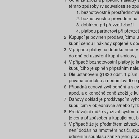
těmito způsoby (v souvislosti se zp
bezhotovostně prostřednictví
bezhotovostně převodem na b
dobírkou při převzetí zboží
platbou partnerovi při převze
Kupující je povinen prodávajícímu u
kupní cenou i náklady spojené s do
V případě platby na dobírku nebo v 
do dnů od uzavření kupní smlouvy.
V případě bezhotovostní platby je 
kupujícího je splněn připsáním nále
Dle ustanovení §1820 odst. 1 písm.
povaha produktu a nedomluví-li se 
Případná cenová zvýhodnění a slev
apod. a o konečné ceně zboží je ku
Daňový doklad je prodávajícím vyh
kupujícím v objednávce a/nebo fyz
Prodávající může využívat systému
je cena přizpůsobena kupujícímu, bu
V případě že je předmětem závazku m
není dodán na hmotném nosiči, spot
udělením souhlasu zaniká jeho práv