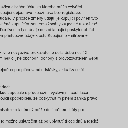
o uživatelského účtu, ze kterého může vytvářet
pující objednávat zboží také bez registrace.
 údaje. V případě změny údajů, je kupující povinen tyto
plněné kupujícím jsou považovány za jediné a správné.
enlivost a tyto údaje nesmí kupující poskytnout třetí
vá přístupové údaje k účtu Kupujícího v šifrované
 aktivně nevyužívá prokazatelně delší dobu než 12
dmínek či jiné obchodní dohody s provozovatelem webu
 zejména pro plánované odstávky, aktualizace či
padech:
e pokud započalo s předchozím výslovným souhlasem
učil spotřebitele, že poskytnutím plnění zaniká právo
odnikatele a k němuž může dojít během lhůty pro
e možné uskutečnit až po uplynutí třiceti dnů a jejichž