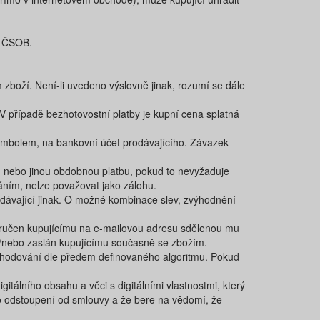
i ČSOB.
 zboží. Není-li uvedeno výslovně jinak, rozumí se dále
 V případě bezhotovostní platby je kupní cena splatná
symbolem, na bankovní účet prodávajícího. Závazek
, nebo jinou obdobnou platbu, pokud to nevyžaduje
áním, nelze považovat jako zálohu.
dávající jinak. O možné kombinace slev, zvýhodnění
doručen kupujícímu na e-mailovou adresu sdělenou mu
a/nebo zaslán kupujícímu současně se zbožím.
zhodování dle předem definovaného algoritmu. Pokud
tálního obsahu a věci s digitálními vlastnostmi, který
ro odstoupení od smlouvy a že bere na vědomí, že