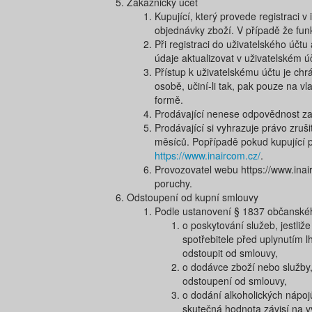
Zákaznický účet
Kupující, který provede registraci 
objednávky zboží. V případě že fun
Při registraci do uživatelského účtu
údaje aktualizovat v uživatelském 
Přístup k uživatelskému účtu je chr
osobě, učiní-li tak, pak pouze na v
formě.
Prodávající nenese odpovědnost za 
Prodávající si vyhrazuje právo zruš
měsíců. Popřípadě pokud kupující 
https://www.inaircom.cz/
.
Provozovatel webu ​https://www.inair
poruchy.
Odstoupení od kupní smlouvy
Podle ustanovení § 1837 občanskéh
o poskytování služeb, jestli
spotřebitele před uplynutím 
odstoupit od smlouvy,
o dodávce zboží nebo služby, 
odstoupení od smlouvy,
o dodání alkoholických nápojů
skutečná hodnota závisí na vý