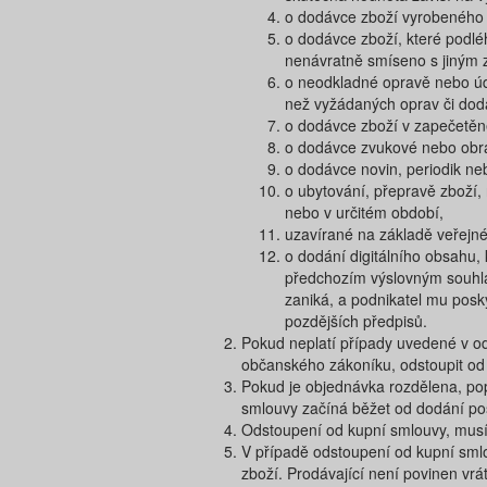
o dodávce zboží vyrobeného 
o dodávce zboží, které podlé
nenávratně smíseno s jiným 
o neodkladné opravě nebo údr
než vyžádaných oprav či dodá
o dodávce zboží v zapečetěné
o dodávce zvukové nebo obra
o dodávce novin, periodik ne
o ubytování, přepravě zboží,
nebo v určitém období,
uzavírané na základě veřejné
o dodání digitálního obsahu,
předchozím výslovným souhlas
zaniká, a podnikatel mu posk
pozdějších předpisů.
Pokud neplatí případy uvedené v od
občanského zákoníku, odstoupit od 
Pokud je objednávka rozdělena, pop
smlouvy začíná běžet od dodání posl
Odstoupení od kupní smlouvy, musí b
V případě odstoupení od kupní smlou
zboží. Prodávající není povinen vrá