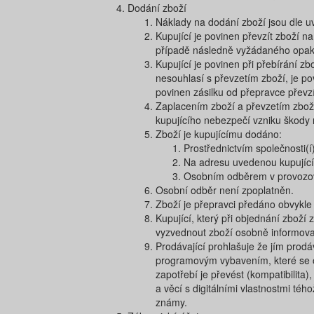
Dodání zboží
Náklady na dodání zboží jsou dle 
Kupující je povinen převzít zboží n
případě následně vyžádaného opako
Kupující je povinen při přebírání z
nesouhlasí s převzetím zboží, je po
povinen zásilku od přepravce převzí
Zaplacením zboží a převzetím zboží
kupujícího nebezpečí vzniku škody 
Zboží je kupujícímu dodáno:
Prostřednictvím společnosti(í)
Na adresu uvedenou kupujíc
Osobním odběrem v provozovn
​Osobní odběr není zpoplatněn.
Zboží je přepravci předáno obvykle 
Kupující, který při objednání zboží
vyzvednout zboží osobně informova
Prodávající prohlašuje že jím prodáv
programovým vybavením, které se obv
zapotřebí je převést (kompatibilit
a věcí s digitálními vlastnostmi té
známy.