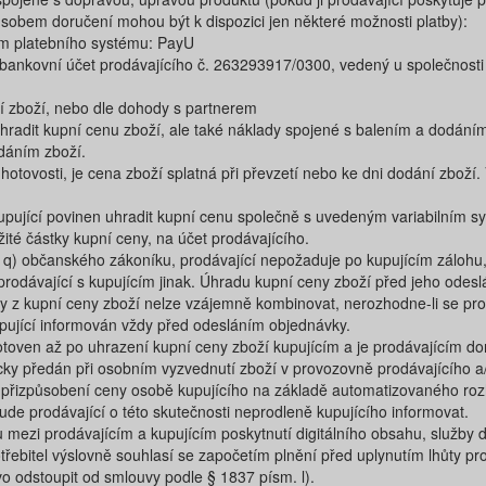
ůsobem doručení mohou být k dispozici jen některé možnosti platby):
m platebního systému:​ PayU
ankovní účet prodávajícího č. 263293917/0300​, vedený u společnost
tí zboží, nebo dle dohody s partnerem
hradit kupní cenu zboží, ale také náklady spojené s balením a dodáním
dáním zboží.
hotovosti, je cena zboží splatná při převzetí nebo ke dni dodání zboží.
kupující povinen uhradit kupní cenu společně s uvedeným variabilním 
žité částky kupní ceny, na účet prodávajícího.
 q) občanského zákoníku, prodávající nepožaduje po kupujícím zálohu
prodávající s kupujícím jinak. Úhradu kupní ceny zboží před jeho odesl
y z kupní ceny zboží nelze vzájemně kombinovat, nerozhodne-li se pro
pující informován vždy před odesláním objednávky.
otoven až po uhrazení kupní ceny zboží kupujícím a je prodávajícím 
icky předán při osobním vyzvednutí zboží v provozovně prodávajícího 
 přizpůsobení ceny osobě kupujícího na základě automatizovaného ro
de prodávající o této skutečnosti neprodleně kupujícího informovat.
ezi prodávajícím a kupujícím poskytnutí digitálního obsahu, služby digi
řebitel výslovně souhlasí se započetím plnění před uplynutím lhůty p
o odstoupit od smlouvy podle § 1837 písm. l).