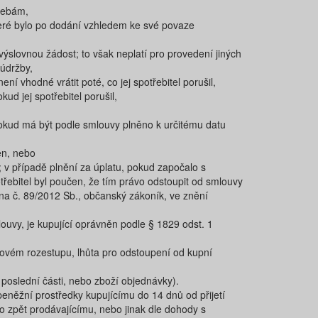
řebám,
které bylo po dodání vzhledem ke své povaze
slovnou žádost; to však neplatí pro provedení jiných
údržby,
 vhodné vrátit poté, co jej spotřebitel porušil,
 jej spotřebitel porušil,
pokud má být podle smlouvy plněno k určitému datu
en, nebo
 v případě plnění za úplatu, pokud započalo s
řebitel byl poučen, že tím právo odstoupit od smlouvy
ona č. 89/2012 Sb., občanský zákoník, ve znění
uvy, je kupující oprávněn podle § 1829 odst. 1
sovém rozestupu, lhůta pro odstoupení od kupní
 poslední části, nebo zboží objednávky).
něžní prostředky kupujícímu do ​14 dnů ​od přijetí
no zpět prodávajícímu, nebo jinak dle dohody s