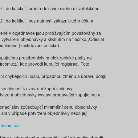
it do košíku​”, ​prostřednictvím svého uživatelského
žit do košíku”,​ ​bez nutnosti zákaznického účtu a
uvedené v objednávce jsou prodávajícím považovány za
vytváření objednávky a kliknutím na tlačítko „​Odeslat
ouhlasem (zaškrtávací políčko).
pujícímu prostřednictvím elektronické pošty na
om.cz/​, ​kde provedl kupující registraci. Toto
ění chybějících údajů, případnou změnu a úpravu údajů
 součinnost k uzavření kupní smlouvy.
vrzení objednávky vystaví prodávající kupujícímu a
inací slev způsobující minimální cenu objednávky
ani v případě potvrzení objednávky nebo její
aircom.cz/
přímo v internetovém obchodě), může kupující uhradit