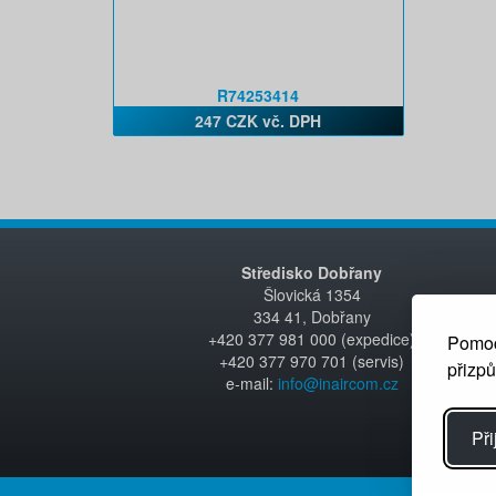
R74253414
247 CZK vč. DPH
Středisko Dobřany
Šlovická 1354
334 41, Dobřany
+420 377 981 000 (expedice)
Pomoc
+420 377 970 701 (servis)
přizp
e-mail:
info@inaircom.cz
Při