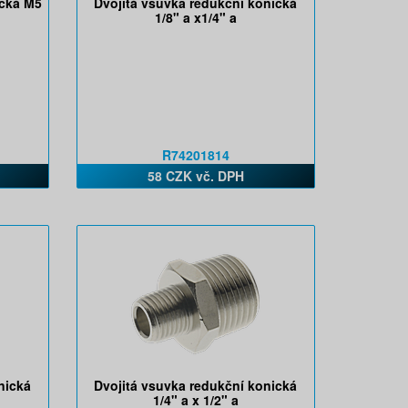
ická M5
Dvojitá vsuvka redukční konická
1/8" a x1/4" a
R74201814
58 CZK vč. DPH
nická
Dvojitá vsuvka redukční konická
1/4" a x 1/2" a