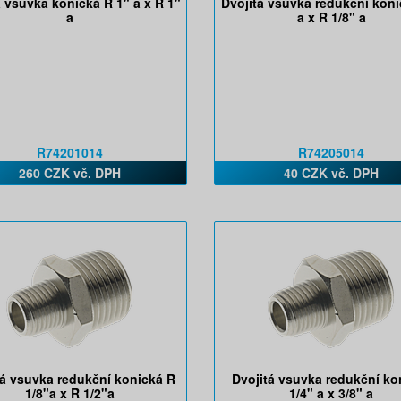
á vsuvka konická R 1" a x R 1"
Dvojitá vsuvka redukční kon
a
a x R 1/8" a
R74201014
R74205014
260 CZK vč. DPH
40 CZK vč. DPH
tá vsuvka redukční konická R
Dvojitá vsuvka redukční ko
1/8"a x R 1/2"a
1/4" a x 3/8" a