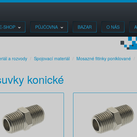
E-SHOP
PŮJČOVNA
BAZAR
O NÁS
A
riál a rozvody
Spojovací materiál
Mosazné fitinky poniklované
suvky konické