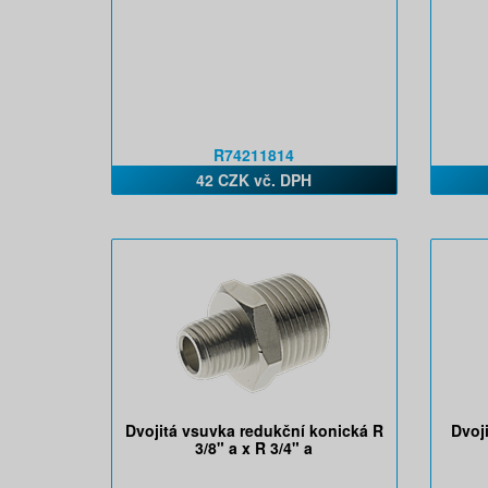
R74211814
42 CZK vč. DPH
Dvojitá vsuvka redukční konická R
Dvoj
3/8" a x R 3/4" a