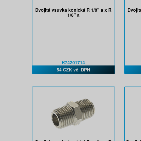
Dvojitá vsuvka konická R 1/8" a x R
Dvojit
1/8" a
R74201714
54 CZK vč. DPH