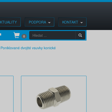
KTUALITY
PODPORA
KONTAKT
0
Poniklované dvojité vsuvky konické