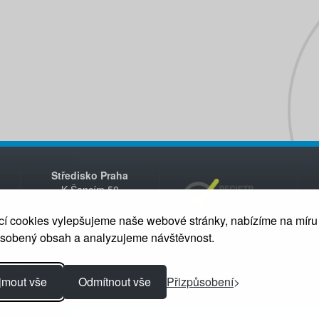
Středisko Praha
K Šancím 50
163 00 Praha 6
+420 235 312 200
í cookies vylepšujeme naše webové stránky, nabízíme na míru
ůsobený obsah a analyzujeme návštěvnost.
jmout vše
Odmítnout vše
Přizpůsobení