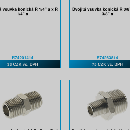
á vsuvka konická R 1/4" a x R
Dvojitá vsuvka konická R 3/8
1/4" a
3/8" a
R74201414
R74263814
33 CZK vč. DPH
75 CZK vč. DPH