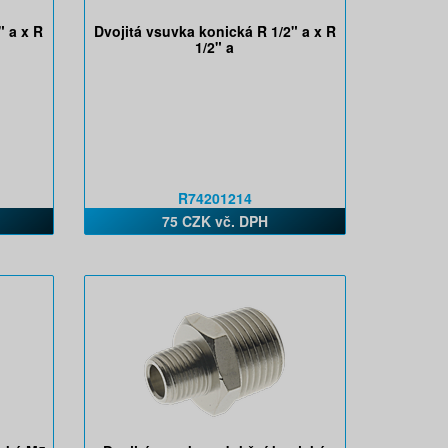
" a x R
Dvojitá vsuvka konická R 1/2" a x R
1/2" a
R74201214
75 CZK vč. DPH