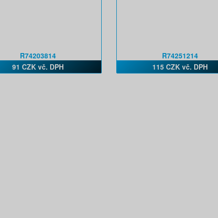
R74203814
R74251214
91 CZK vč. DPH
115 CZK vč. DPH