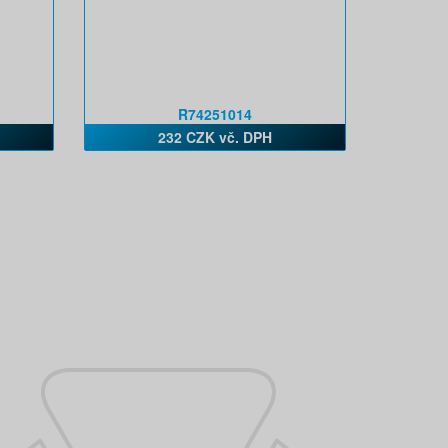
R74251014
232 CZK vč. DPH