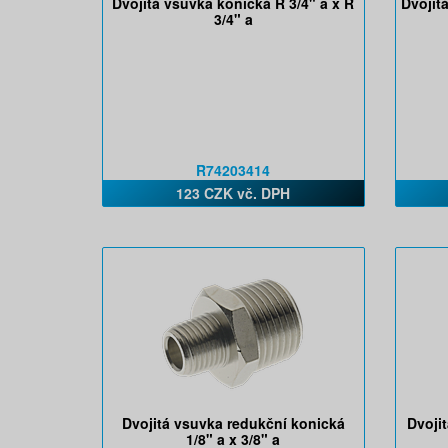
Dvojitá vsuvka konická R 3/4" a x R
Dvojit
3/4" a
R74203414
123 CZK vč. DPH
Dvojitá vsuvka redukční konická
Dvoji
1/8" a x 3/8" a