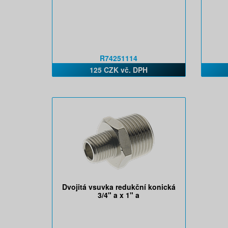
R74251114
125 CZK vč. DPH
Dvojitá vsuvka redukční konická
3/4" a x 1" a