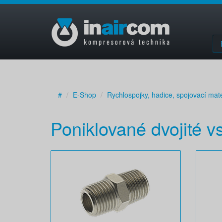
#
E-Shop
Rychlospojky, hadice, spojovací mate
Poniklované dvojité v