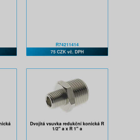
R74211414
75 CZK vč. DPH
nická
Dvojitá vsuvka redukční konická R
1/2" a x R 1" a