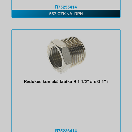
R75255414
557 CZK vč. DPH
Redukce konická krátká R 1 1/2" a x G 1" i
R75236414