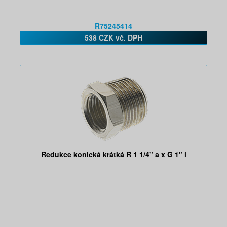
R75245414
538 CZK vč. DPH
Redukce konická krátká R 1 1/4" a x G 1" i