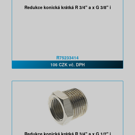
Redukce konická krátká R 3/4" a x G 3/8" i
R75233414
106 CZK vč. DPH
Redukce konická krátká R 3/4" a x G 1/2" i