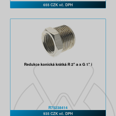
655 CZK vč. DPH
Redukce konická krátká R 2" a x G 1" i
R75238414
935 CZK vč. DPH