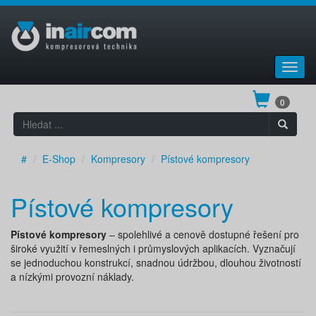
Toggl
navig
0
#
E-Shop
Kompresory
Pístové kompresory
Pístové kompresory
Pístové kompresory
– spolehlivé a cenově dostupné řešení pro
široké využití v řemeslných i průmyslových aplikacích. Vyznačují
se jednoduchou konstrukcí, snadnou údržbou, dlouhou životností
a nízkými provozní náklady.