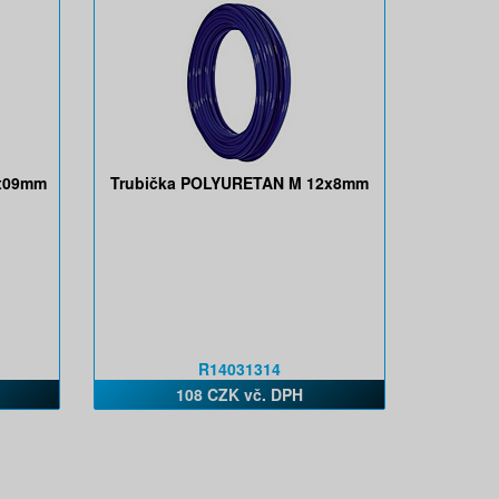
2x09mm
Trubička POLYURETAN M 12x8mm
R14031314
108 CZK vč. DPH