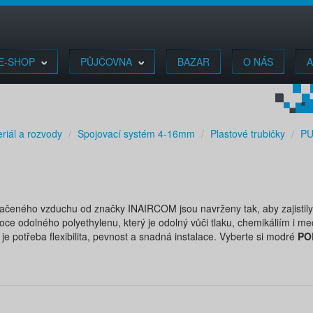
E-SHOP
PŮJČOVNA
BAZAR
O NÁS
A
riál a rozvody
Spojovací systém 4-16mm
Plastové trubičky
PU
tlačeného vzduchu od značky INAIRCOM jsou navrženy tak, aby zajistil
e odolného polyethylenu, který je odolný vůči tlaku, chemikáliím i me
je potřeba flexibilita, pevnost a snadná instalace. Vyberte si modré
PO