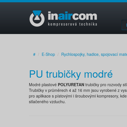
#
E-Shop
Rychlospojky, hadice, spojovací mate
PU trubičky modré
Modré plastové
POLYURETAN
trubičky pro rozvody s
Trubičky v průměrech 4 až 16 mm jsou vyrobené z vysoc
pro aplikace s pístovými i šroubovými kompresory, kde 
stlačeného vzduchu.