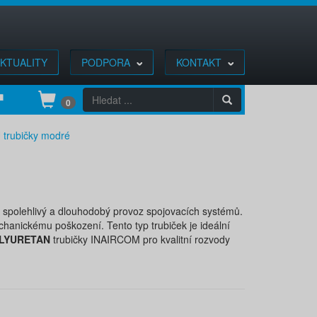
KTUALITY
PODPORA
KONTAKT
0
 trubičky modré
y spolehlivý a dlouhodobý provoz spojovacích systémů.
chanickému poškození. Tento typ trubiček je ideální
LYURETAN
trubičky INAIRCOM pro kvalitní rozvody