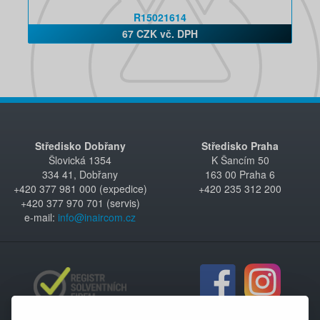
R15021614
67 CZK vč. DPH
Středisko Dobřany
Středisko Praha
Šlovická 1354
K Šancím 50
334 41, Dobřany
163 00 Praha 6
+420 377 981 000 (expedice)
+420 235 312 200
+420 377 970 701 (servis)
e-mail:
info@inaircom.cz