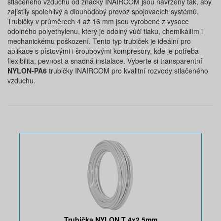
stlačeného vzduchu od značky INAIRCOM jsou navrženy tak, aby
zajistily spolehlivý a dlouhodobý provoz spojovacích systémů.
Trubičky v průměrech 4 až 16 mm jsou vyrobené z vysoce
odolného polyethylenu, který je odolný vůči tlaku, chemikáliím i
mechanickému poškození. Tento typ trubiček je ideální pro
aplikace s pístovými i šroubovými kompresory, kde je potřeba
flexibilita, pevnost a snadná instalace. Vyberte si transparentní
NYLON-PA6
trubičky INAIRCOM pro kvalitní rozvody stlačeného
vzduchu.
Trubička NYLON T 4x2,5mm