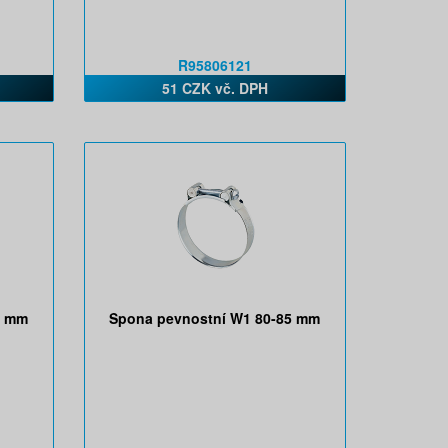
R95806121
51 CZK vč. DPH
9 mm
Spona pevnostní W1 80-85 mm