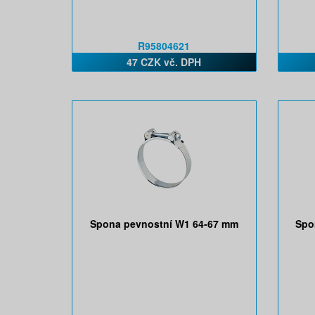
R95804621
47 CZK vč. DPH
Spona pevnostní W1 64-67 mm
Spo