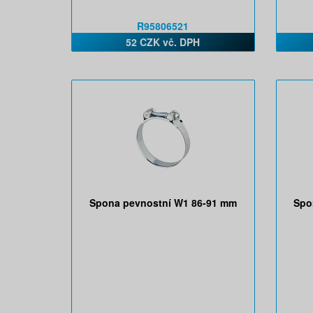
R95806521
52 CZK vč. DPH
Spona pevnostní W1 86-91 mm
Spo