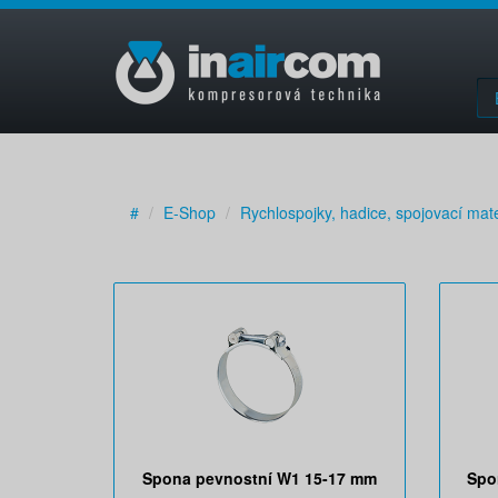
#
E-Shop
Rychlospojky, hadice, spojovací mate
Spona pevnostní W1 15-17 mm
Spo