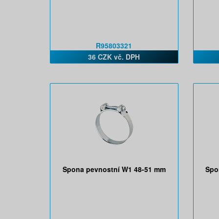
R95803321
36 CZK vč. DPH
Spona pevnostní W1 48-51 mm
Spo