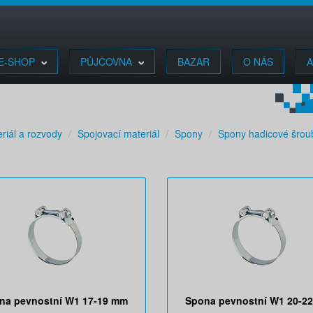
E-SHOP
PŮJČOVNA
BAZAR
O NÁS
A
riál a rozvody
Spojovací materiál
Spony
Spony hadicové šrou
na pevnostní W1 17-19 mm
Spona pevnostní W1 20-2