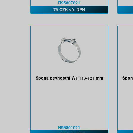
R95807821
79 CZK vč. DPH
Spona pevnostní W1 113-121 mm
Spon
R95801021