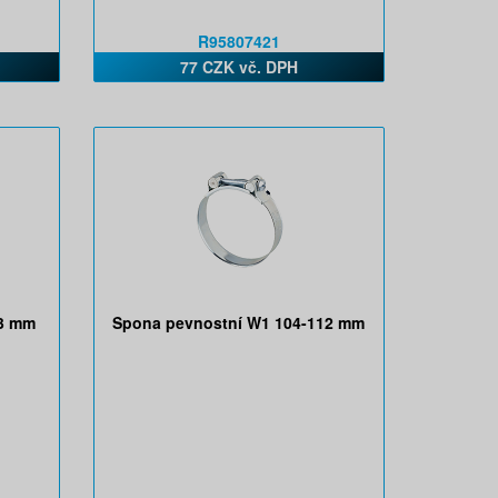
R95807421
77 CZK vč. DPH
03 mm
Spona pevnostní W1 104-112 mm