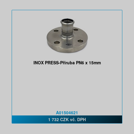
INOX PRESS-Příruba PN6 x 15mm
A01504621
1 732 CZK vč. DPH