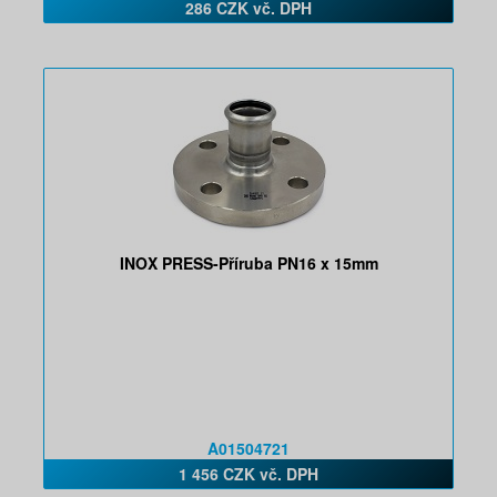
286 CZK vč. DPH
INOX PRESS-Příruba PN16 x 15mm
A01504721
1 456 CZK vč. DPH