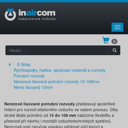
Toggl
navig
0
#
E-Shop
Rychlospojky, hadice, spojovací materiál a rozvody
Potrubní rozvody
Nerezové lisované potrubní rozvody 15-108mm
Nerez lisovaný 15mm
Nerezové lisované potrubní rozvody
představují spolehlivé
řešení pro rozvod stlačeného vzduchu ve vašem provozu. Díky
široké škále průměrů od
15 do 108 mm
nabízíme flexibilitu a
přesnost při návrhu i montáži vzduchotechnických systémů.
Nerezová ocel zaručuje vysokou odolnost vůči korozi a