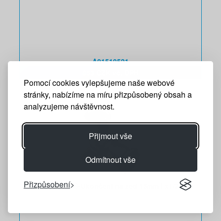
A01510521
853 CZK vč. DPH
Pomocí cookies vylepšujeme naše webové
stránky, nabízíme na míru přizpůsobený obsah a
analyzujeme návštěvnost.
Přijmout vše
Odmítnout vše
Přizpůsobení
INOX PRESS-Ukončení na zeď 15mm i x1/2"i