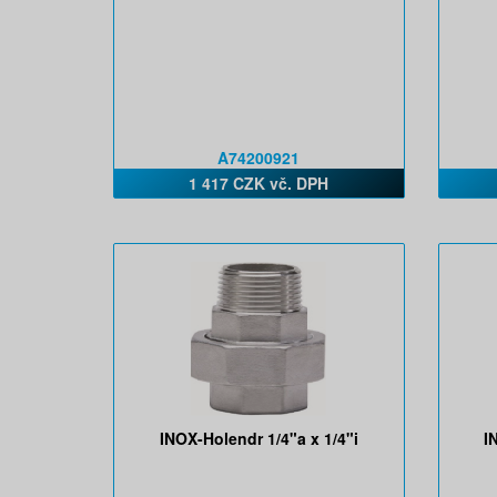
A74200921
1 417 CZK vč. DPH
INOX-Holendr 1/4"a x 1/4"i
I