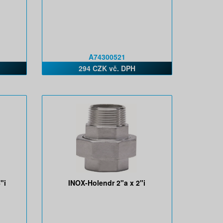
A74300521
294 CZK vč. DPH
"i
INOX-Holendr 2"a x 2"i