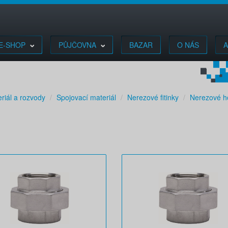
E-SHOP
PŮJČOVNA
BAZAR
O NÁS
A
riál a rozvody
Spojovací materiál
Nerezové fitinky
Nerezové h