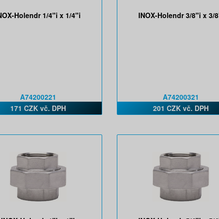
NOX-Holendr 1/4"i x 1/4"i
INOX-Holendr 3/8"i x 3/8
A74200221
A74200321
171 CZK vč. DPH
201 CZK vč. DPH