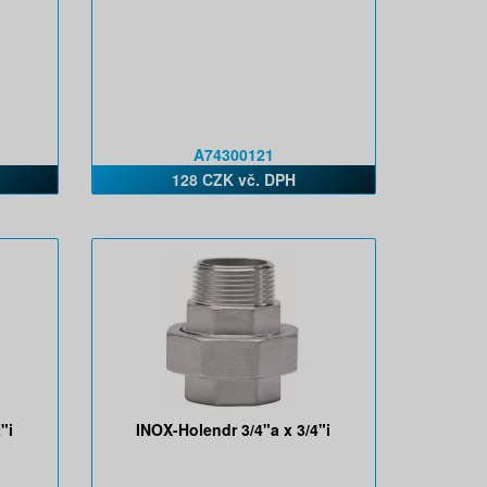
A74300121
128 CZK vč. DPH
"i
INOX-Holendr 3/4"a x 3/4"i