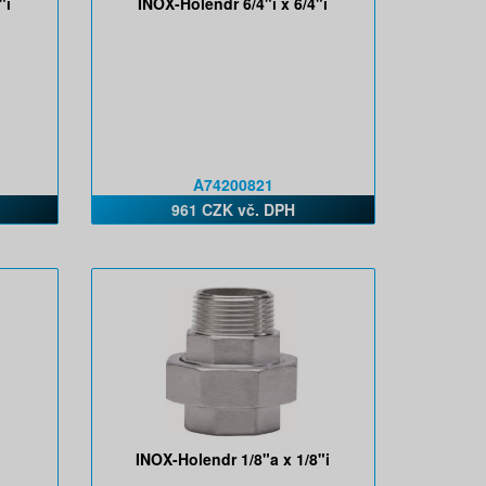
"i
INOX-Holendr 6/4"i x 6/4"i
A74200821
961 CZK vč. DPH
INOX-Holendr 1/8"a x 1/8"i