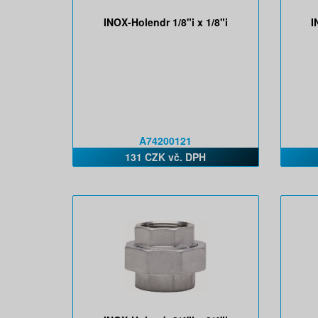
INOX-Holendr 1/8"i x 1/8"i
I
A74200121
131 CZK vč. DPH