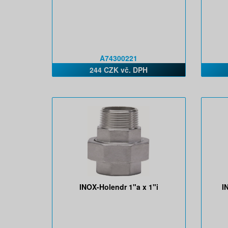
A74300221
244 CZK vč. DPH
INOX-Holendr 1"a x 1"i
I