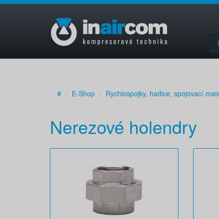
#
E-Shop
Rychlospojky, hadice, spojovací mate
Nerezové holendry