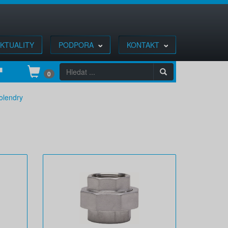
KTUALITY
PODPORA
KONTAKT
0
olendry