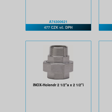
A74300621
477 CZK vč. DPH
INOX-Holendr 2 1/2"a x 2 1/2"i