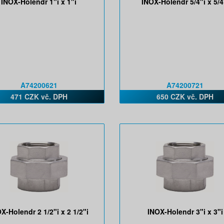
INOX-Holendr 1"i x 1"i
INOX-Holendr 5/4"i x 5/4
A74200621
A74200721
471 CZK vč. DPH
650 CZK vč. DPH
X-Holendr 2 1/2"i x 2 1/2"i
INOX-Holendr 3"i x 3"i