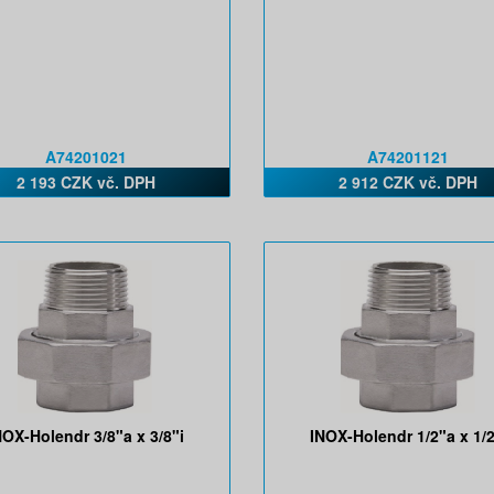
A74201021
A74201121
2 193 CZK vč. DPH
2 912 CZK vč. DPH
NOX-Holendr 3/8"a x 3/8"i
INOX-Holendr 1/2"a x 1/2