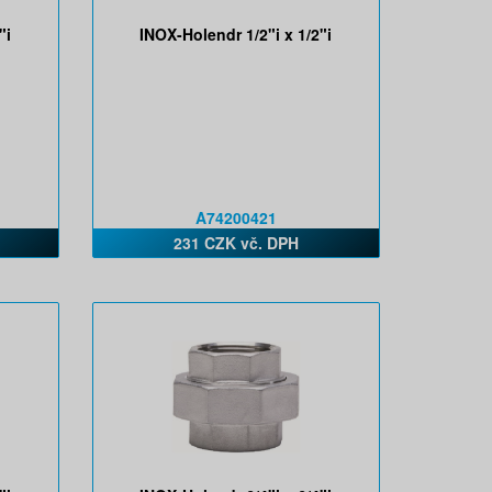
"i
INOX-Holendr 1/2"i x 1/2"i
A74200421
231 CZK vč. DPH