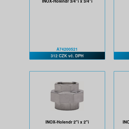
INOX-Holendr 3/4"i x 3/4"i
A74200521
312 CZK vč. DPH
INOX-Holendr 2"i x 2"i
INO