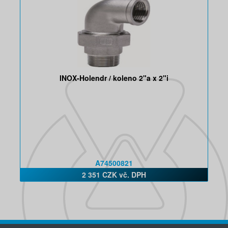
INOX-Holendr / koleno 2"a x 2"i
A74500821
2 351 CZK vč. DPH