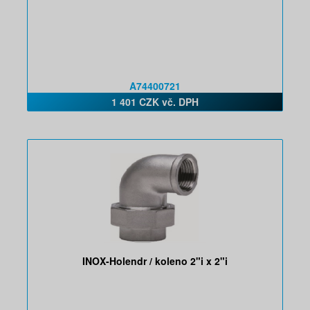
A74400721
1 401 CZK vč. DPH
INOX-Holendr / koleno 2"i x 2"i