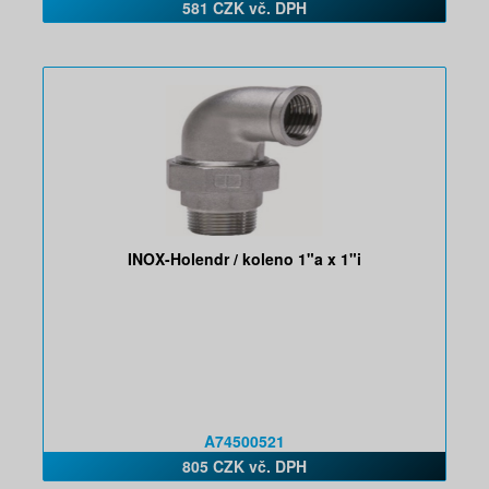
581 CZK vč. DPH
INOX-Holendr / koleno 1"a x 1"i
A74500521
805 CZK vč. DPH