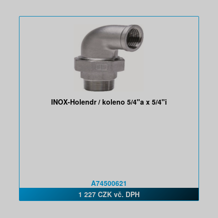
INOX-Holendr / koleno 5/4"a x 5/4"i
A74500621
1 227 CZK vč. DPH