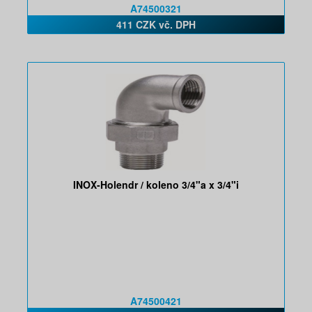
A74500321
411 CZK vč. DPH
INOX-Holendr / koleno 3/4"a x 3/4"i
A74500421