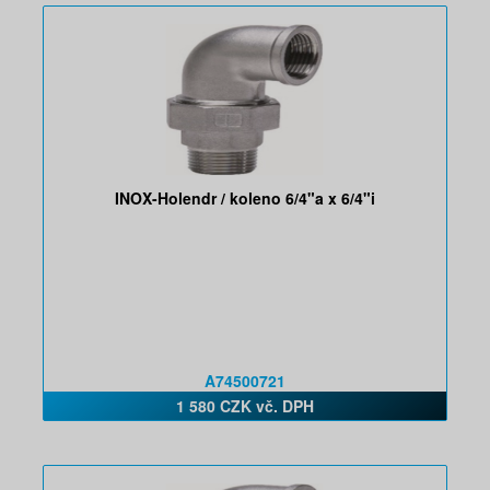
INOX-Holendr / koleno 6/4"a x 6/4"i
A74500721
1 580 CZK vč. DPH