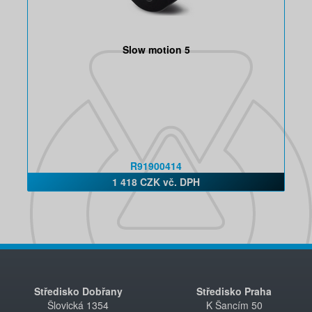
Slow motion 5
R91900414
1 418 CZK vč. DPH
Středisko Dobřany
Středisko Praha
Šlovická 1354
K Šancím 50