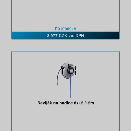
R91080919
3 977 CZK vč. DPH
Naviják na hadice 8x12 /12m