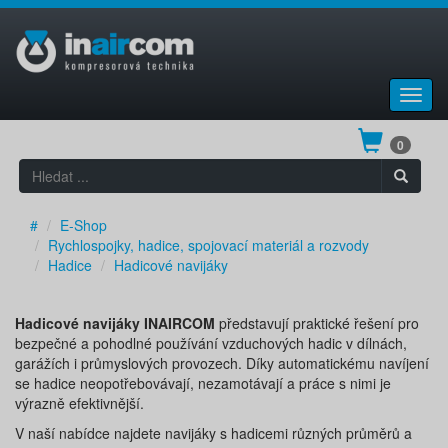
Toggl
navig
0
#
E-Shop
Rychlospojky, hadice, spojovací materiál a rozvody
Hadice
Hadicové navijáky
Hadicové navijáky INAIRCOM
představují praktické řešení pro
bezpečné a pohodlné používání vzduchových hadic v dílnách,
garážích i průmyslových provozech. Díky automatickému navíjení
se hadice neopotřebovávají, nezamotávají a práce s nimi je
výrazně efektivnější.
V naší nabídce najdete navijáky s hadicemi různých průměrů a