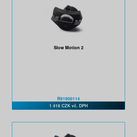
Slow Motion 2
R91900114
1 418 CZK vč. DPH