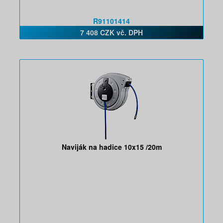
R91101414
7 408 CZK vč. DPH
Naviják na hadice 10x15 /20m