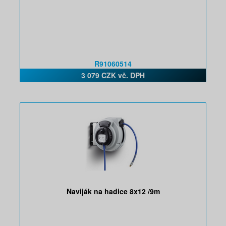
R91060514
3 079 CZK vč. DPH
Naviják na hadice 8x12 /9m