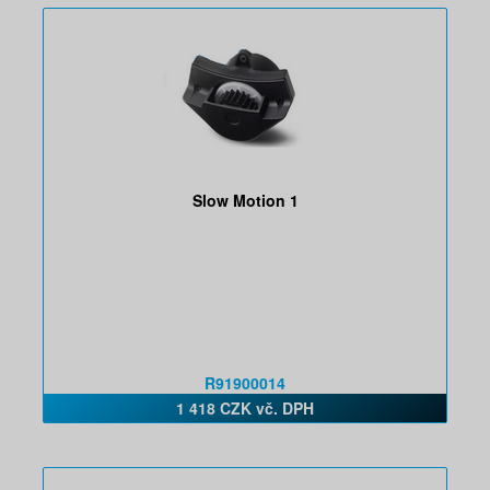
Slow Motion 1
R91900014
1 418 CZK vč. DPH