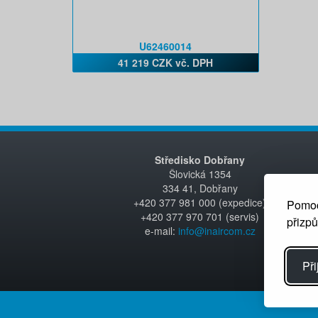
U62460014
41 219 CZK vč. DPH
Středisko Dobřany
Šlovická 1354
334 41, Dobřany
+420 377 981 000 (expedice)
Pomoc
+420 377 970 701 (servis)
přizp
e-mail:
info@inaircom.cz
Při