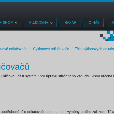
E-SHOP
PŮJČOVNA
BAZAR
O NÁS
A
onové odlučovače
Cyklonové odlučovače
Těla cyklonových odluč
učovačů
jí klíčovou část systému pro úpravu stlačeného vzduchu. Jsou určena
potřebené tělo odlučovače bez nutnosti výměny celého zařízení. Těla