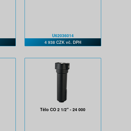
U62036014
4 938 CZK vč. DPH
Tělo CO 2 1/2" - 24 000