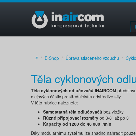
#
E-Shop
Úprava stlačeného vzduchu
Cykl
Těla cyklonových odl
Těla cyklonových odlučovačů INAIRCOM
představu
olejových částic prostřednictvím odstředivé síly.
V této rubrice naleznete:
Samostatná těla odlučovačů
bez vložky
Různé připojovací rozměry
od 3/8” až po 3”
Kapacity od 1200 do 46 000 l/min
Díky modulárnímu systému lze snadno nahradit pouze o