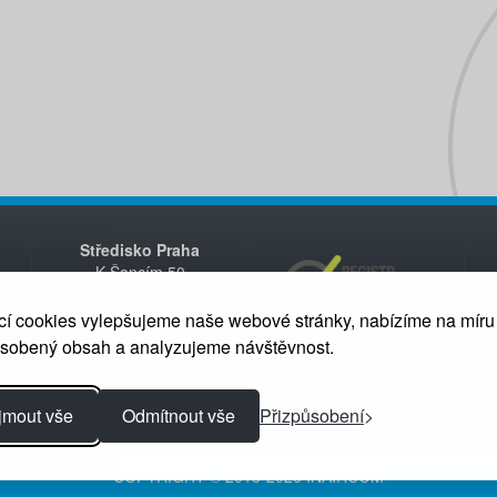
Středisko Praha
K Šancím 50
163 00 Praha 6
+420 235 312 200
í cookies vylepšujeme naše webové stránky, nabízíme na míru
ůsobený obsah a analyzujeme návštěvnost.
jmout vše
Odmítnout vše
Přizpůsobení
COPYRIGHT © 2013-2026 INAIRCOM