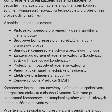
Kompresor je srdcem každého systému stlačeného
vzduchu
– a právě proto nabízí e-shop
Inaircom
kompletní
sortiment kompresorů i navazující technologie pro profesionální
provozy, dílny i průmysl.
V nabídce Inaircom naleznete:
Pístové kompresory
pro řemeslníky, servisní dílny a
menší provozy
Šroubové kompresory
pro nepřetržitý a náročný
průmyslový provoz
Spirálové kompresory
s tichým a bezolejovým chodem
Zařízení pro
úpravu stlačeného vzduchu
(kondenzační
sušičky, filtrace, odvod kondenzátu)
Profesionální
rozvody stlačeného vzduchu
Pneumatické nářadí
a technické příslušenství
Elektrické příslušenství
a doplňky
Cenově výhodné
Produkty START
Kompresory Inaircom jsou navrženy s důrazem na spolehlivost,
energetickou efektivitu a dlouhou životnost. Nabízíme jak
samostatné kompresory, tak kompletní systémy včetně tlakových
nádob, sušiček a rozvodů vzduchu.
Vyberte si profesionální kompresory a příslušenství v e-shopu