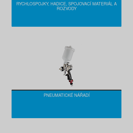
RYCHLOSPOJKY, HADICE, SPOJOVACÍ MATERIÁL A
ROZVODY
PNEUMATICKÉ NÁŘADÍ