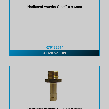
Hadicová vsuvka G 3/8" a x 6mm
R76182614
64 CZK vč. DPH
Hadicová vsuvka G 3/8" a x 9mm