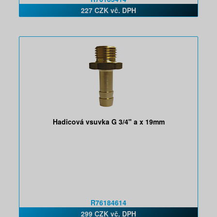
227 CZK vč. DPH
Hadicová vsuvka G 3/4" a x 19mm
R76184614
299 CZK vč. DPH