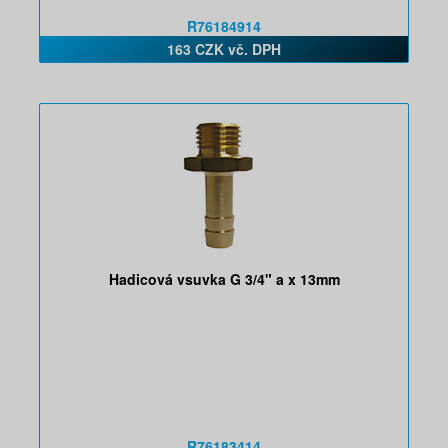
R76184914
163 CZK vč. DPH
Hadicová vsuvka G 3/4" a x 13mm
R76183414