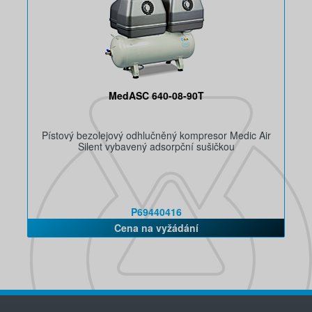
MedASC 640-08-90T
Pístový bezolejový odhlučněný kompresor Medic Air
Silent vybavený adsorpční sušičkou
P69440416
Cena na vyžádání