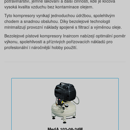
potravinářství, jemné lakování a další činnosti, kde je klíčová
vysoká kvalita vzduchu bez kontaminace olejem.
Tyto kompresory vynikají jednoduchou údržbou, spolehlivým
chodem a snadnou obsluhou. Díky bezolejové technologii
minimalizují provozní náklady spojené s filtrací a výměnou oleje.
Bezolejové pístové kompresory Inaircom nabízejí optimální poměr
výkonu, spolehlivosti a příznivých pořizovacích nákladů pro
profesionální i náročnější hobby použití.
MedA 102-08-24M