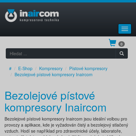
Toggl
navig
0
#
E-Shop
Kompresory
Pístové kompresory
Bezolejové pístové kompresory Inaircom
Bezolejové pístové
kompresory Inaircom
Bezolejové pístové kompresory Inaircom jsou ideální volbou pro
provozy a aplikace, kde je vyžadován čistý a bezolejový stlačený
vzduch. Hodí se například pro zdravotnické účely, laboratoře,