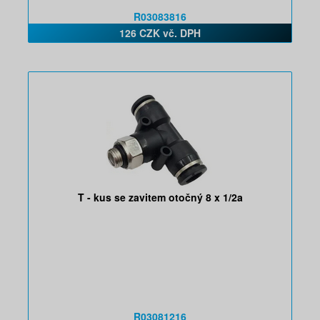
R03083816
126 CZK vč. DPH
T - kus se zavitem otočný 8 x 1/2a
R03081216