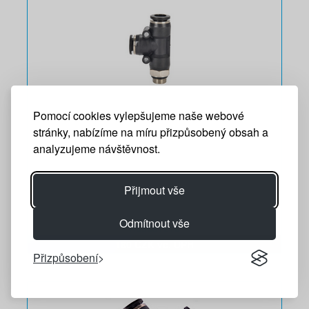
T - kus se zavitem otočný 8 x 1/2a
Pomocí cookies vylepšujeme naše webové
stránky, nabízíme na míru přizpůsobený obsah a
analyzujeme návštěvnost.
Přijmout vše
Odmítnout vše
R06081216
180 CZK vč. DPH
Přizpůsobení