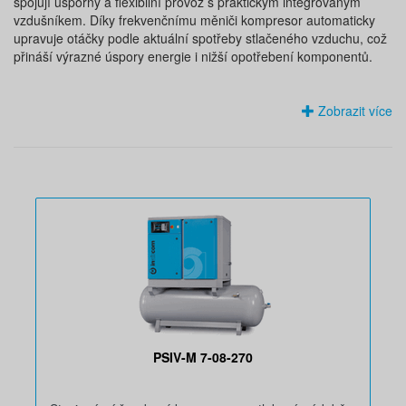
spojují úsporný a flexibilní provoz s praktickým integrovaným
vzdušníkem. Díky frekvenčnímu měniči kompresor automaticky
upravuje otáčky podle aktuální spotřeby stlačeného vzduchu, což
přináší výrazné úspory energie i nižší opotřebení komponentů.
Zobrazit více
PSIV-M 7-08-270