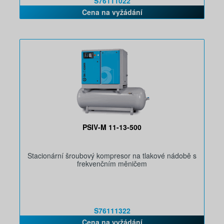
S76111022
Cena na vyžádání
PSIV-M 11-13-500
Stacionární šroubový kompresor na tlakové nádobě s
frekvenčním měničem
S76111322
Cena na vyžádání