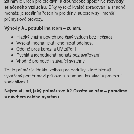
20 mm
je určen pro efektivní a dlouhodobě spolehlivé
rozvody
stlačeného vzduchu
. Díky vysoké kvalitě zpracování a snadné
montáži je ideálním řešením pro dílny, autoservisy i menší
průmyslové provozy.
Výhody AL potrubí Inaircom – 20 mm:
Hladký vnitřní povrch pro čistý vzduch bez nečistot
Vysoká mechanická i chemická odolnost
Odolné proti korozi a UV záření
Rychlá a jednoduchá montáž bez svařování
Vhodné pro nové i stávající systémy
Tento průměr je ideální volbou pro podniky, které hledají
vyvážený poměr mezi průtokem, snadnou instalací a provozní
spolehlivostí.
Nejste si jisti, jaký průměr zvolit? Ozvěte se nám – poradíme
s návrhem celého systému.