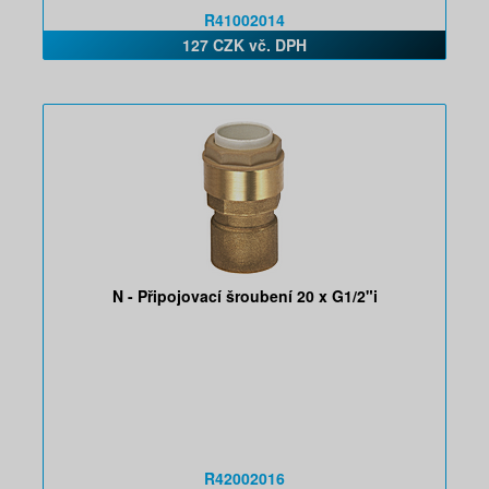
R41002014
127 CZK vč. DPH
N - Připojovací šroubení 20 x G1/2"i
R42002016