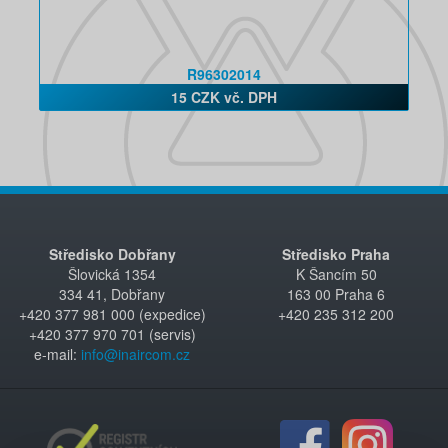
R96302014
15 CZK vč. DPH
Středisko Dobřany
Středisko Praha
Šlovická 1354
K Šancím 50
334 41, Dobřany
163 00 Praha 6
+420 377 981 000 (expedice)
+420 235 312 200
+420 377 970 701 (servis)
e-mail:
info@inaircom.cz