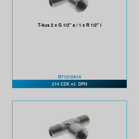
T-kus 2 x G 1/2" a / 1 x R 1/2" i
R71210414
214 CZK vč. DPH