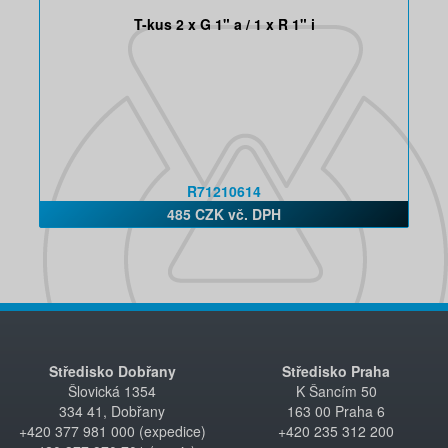
T-kus 2 x G 1" a / 1 x R 1" i
R71210614
485 CZK vč. DPH
Středisko Dobřany
Středisko Praha
Šlovická 1354
K Šancím 50
334 41, Dobřany
163 00 Praha 6
+420 377 981 000 (expedice)
+420 235 312 200