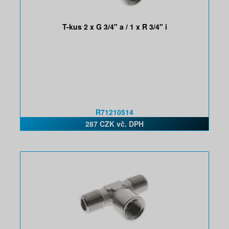
T-kus 2 x G 3/4" a / 1 x R 3/4" i
R71210514
287 CZK vč. DPH