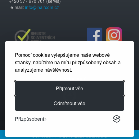
+420 377 970 701 (servis)
e-mail:
info@inaircom.cz
Pomocí cookies vylepšujeme naše webové
stránky, nabízíme na míru přizpůsobený obsah a
analyzujeme návštěvnost.
Partnerský portál
Přijmout vše
Odmítnout vše
Přizpůsobení
COPYRIGHT © 2013-2026 INAIRCOM