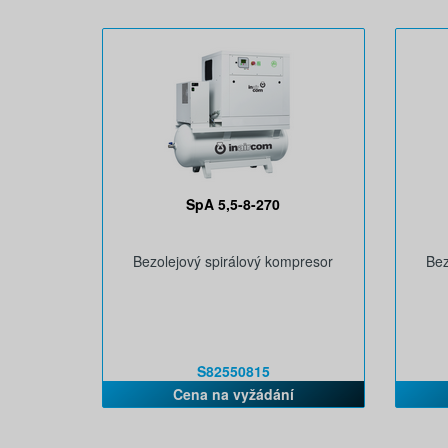
SpA 5,5-8-270
Bezolejový spirálový kompresor
Bez
S82550815
Cena na vyžádání