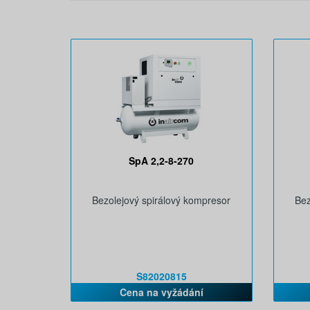
SpA 2,2-8-270
Bezolejový spirálový kompresor
Bez
S82020815
Cena na vyžádání