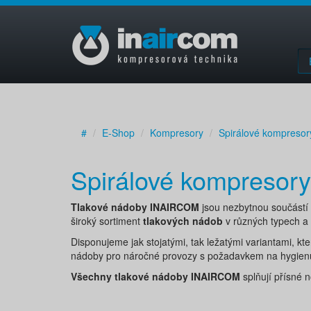
#
E-Shop
Kompresory
Spirálové kompresor
Spirálové kompresory
Tlakové nádoby INAIRCOM
jsou nezbytnou součástí 
široký sortiment
tlakových nádob
v různých typech a 
Disponujeme jak stojatými, tak ležatými variantami, k
nádoby pro náročné provozy s požadavkem na hygienu
Všechny tlakové nádoby INAIRCOM
splňují přísné n