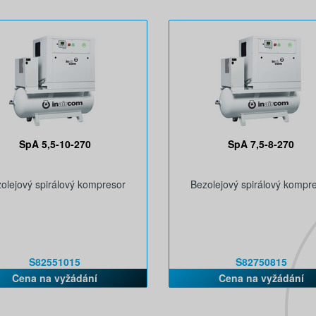
SpA 5,5-10-270
SpA 7,5-8-270
olejový spirálový kompresor
Bezolejový spirálový kompr
S82551015
S82750815
Cena na vyžádání
Cena na vyžádání