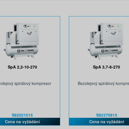
SpA 2,2-10-270
SpA 3,7-8-270
olejový spirálový kompresor
Bezolejový spirálový kompr
S82021015
S82370815
Cena na vyžádání
Cena na vyžádání