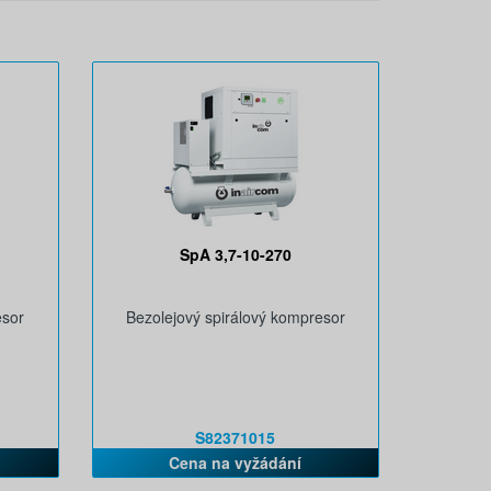
SpA 3,7-10-270
esor
Bezolejový spirálový kompresor
S82371015
Cena na vyžádání