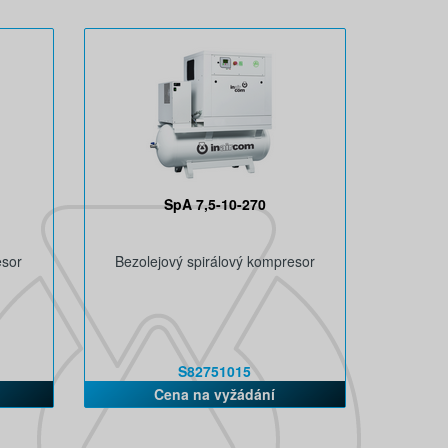
SpA 7,5-10-270
esor
Bezolejový spirálový kompresor
S82751015
Cena na vyžádání