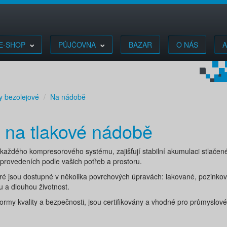
E-SHOP
PŮJČOVNA
BAZAR
O NÁS
A
y bezolejové
Na nádobě
 na tlakové nádobě
každého kompresorového systému, zajišťují stabilní akumulaci stlačen
provedeních podle vašich potřeb a prostoru.
teré jsou dostupné v několika povrchových úpravách: lakované, pozinko
 a dlouhou životnost.
ormy kvality a bezpečnosti, jsou certifikovány a vhodné pro průmyslové 