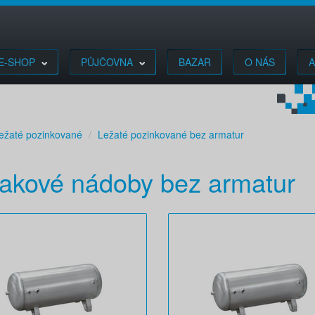
E-SHOP
PŮJČOVNA
BAZAR
O NÁS
A
ežaté pozinkované
Ležaté pozinkované bez armatur
lakové nádoby bez armatur