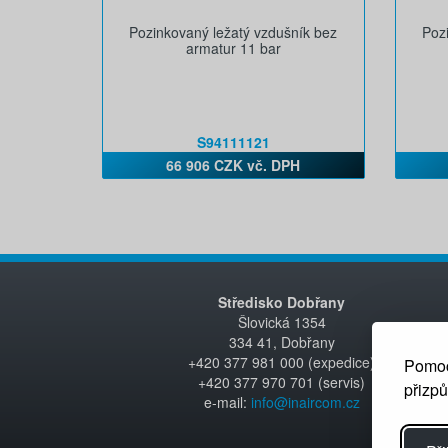
Pozinkovaný ležatý vzdušník bez
Poz
armatur 11 bar
S94111121
66 906 CZK vč. DPH
Středisko Dobřany
Šlovická 1354
334 41, Dobřany
+420 377 981 000 (expedice)
Pomoc
+420 377 970 701 (servis)
přizp
e-mail:
info@inaircom.cz