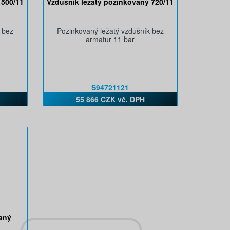
 500/11
Vzdušník ležatý pozinkovaný 720/11
 bez
Pozinkovaný ležatý vzdušník bez
armatur 11 bar
S94721121
55 866 CZK vč. DPH
aný