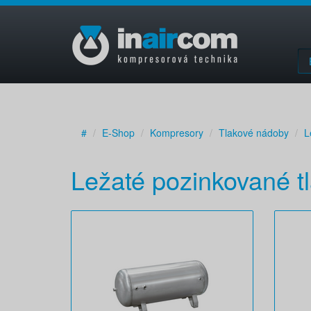
#
E-Shop
Kompresory
Tlakové nádoby
L
Ležaté pozinkované t