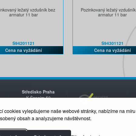
inkovaný ležatý vzdušník bez
Pozinkovaný ležatý vzdušník
armatur 11 bar
armatur 11 bar
S94201121
S94301121
Cena na vyžádání
Cena na vyžádání
Středisko Praha
K Šancím 50
163 00 Praha 6
+420 235 312 200
í cookies vylepšujeme naše webové stránky, nabízíme na míru
ůsobený obsah a analyzujeme návštěvnost.