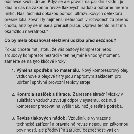
odstávce kvůli údržbě. Když se ale provoz na pár dní zklidní, je
ideální čas na zákonné revize tlakových nádob a odborné měření
úniků. Naši technici dokážou pomocí ultrazvukových detektorů
přesně lokalizovat i ty nejmenší netěsnosti v rozvodech za plného
chodu, aniž by se musela přerušit práce. Oprava těchto míst má
okamžitou návratnost.“
Co by měla obsahovat efektivní údržba před sezónou?
Pokud chcete mít jistotu, že vás pístový kompresor nebo
šroubový kompresor nezradí v ten nejméně vhodný moment,
zaměřte se na tyto klíčové kroky:
Výměna spotřebního materiálu:
Nový kompresorový olej,
vzduchové a olejové filtry jsou naprostým základem pro
udržení správné provozní teploty stroje.
Kontrola sušiček a filtrace:
Zanesené filtrační vložky v
sušičkách vzduchu zvyšují odpor v systému, což nutí
kompresor pracovat na vyšší tlak, než je reálně potřeba.
Revize tlakových nádob:
Vzdušník je vyhrazené
technické zařízení a pravidelné revize nejsou jen zákonnou
povinností, ale především zárukou bezpečnosti vašich