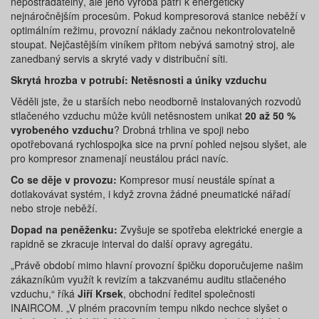
nepostradatelný, ale jeho výroba patří k energeticky
nejnáročnějším procesům. Pokud kompresorová stanice neběží v
optimálním režimu, provozní náklady začnou nekontrolovatelně
stoupat. Nejčastějším viníkem přitom nebývá samotný stroj, ale
zanedbaný servis a skryté vady v distribuční síti.
Skrytá hrozba v potrubí: Netěsnosti a úniky vzduchu
Věděli jste, že u starších nebo neodborně instalovaných rozvodů
stlačeného vzduchu může kvůli netěsnostem unikat
20 až 50 %
vyrobeného vzduchu
? Drobná trhlina ve spoji nebo
opotřebovaná rychlospojka sice na první pohled nejsou slyšet, ale
pro kompresor znamenají neustálou práci navíc.
Co se děje v provozu:
Kompresor musí neustále spínat a
dotlakovávat systém, i když zrovna žádné pneumatické nářadí
nebo stroje neběží.
Dopad na peněženku:
Zvyšuje se spotřeba elektrické energie a
rapidně se zkracuje interval do další opravy agregátu.
„Právě období mimo hlavní provozní špičku doporučujeme našim
zákazníkům využít k revizím a takzvanému auditu stlačeného
vzduchu,“ říká
Jiří Krsek
, obchodní ředitel společnosti
INAIRCOM. „V plném pracovním tempu nikdo nechce slyšet o