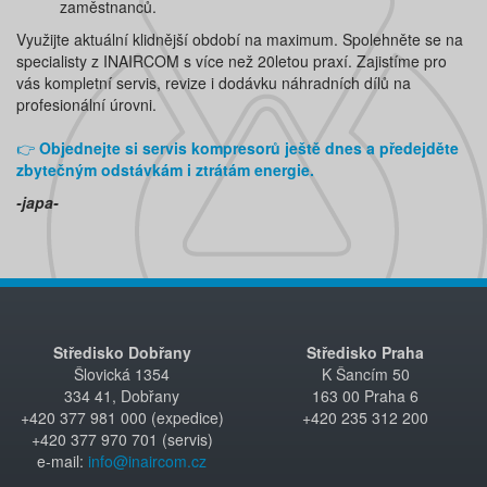
zaměstnanců.
Využijte aktuální klidnější období na maximum. Spolehněte se na
specialisty z INAIRCOM s více než 20letou praxí. Zajistíme pro
vás kompletní servis, revize i dodávku náhradních dílů na
profesionální úrovni.
👉
Objednejte si servis kompresorů ještě dnes a předejděte
zbytečným odstávkám i ztrátám energie.
-japa-
Středisko Dobřany
Středisko Praha
Šlovická 1354
K Šancím 50
334 41, Dobřany
163 00 Praha 6
+420 377 981 000 (expedice)
+420 235 312 200
+420 377 970 701 (servis)
e-mail:
info@inaircom.cz