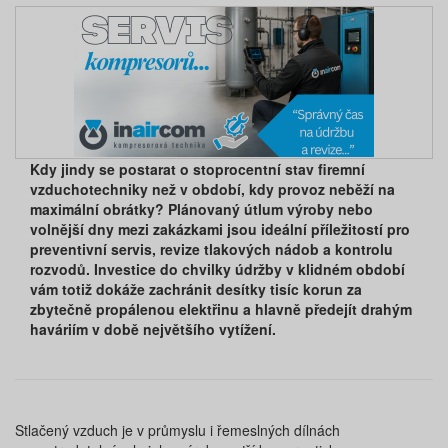
Kdy jindy se postarat o stoprocentní stav firemní
vzduchotechniky než v období, kdy provoz neběží na
maximální obrátky? Plánovaný útlum výroby nebo
volnější dny mezi zakázkami jsou ideální příležitostí pro
preventivní servis, revize tlakových nádob a kontrolu
rozvodů. Investice do chvilky údržby v klidném období
vám totiž dokáže zachránit desítky tisíc korun za
zbytečně propálenou elektřinu a hlavně předejít drahým
haváriím v době největšího vytížení.
Stlačený vzduch je v průmyslu i řemeslných dílnách