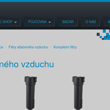
E-SHOP
PŮJČOVNA
BAZAR
O NÁS
A
ace
Filtry stlačeného vzduchu
Kompletní filtry
čeného vzduchu