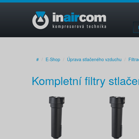
#
E-Shop
Úprava stlačeného vzduchu
Filtr
Kompletní filtry stla