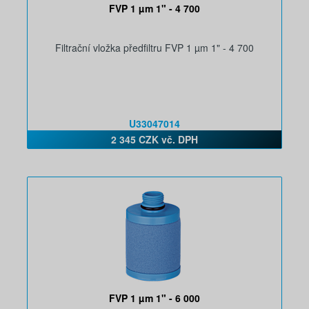
FVP 1 µm 1" - 4 700
Filtrační vložka předfiltru FVP 1 µm 1" - 4 700
U33047014
2 345 CZK vč. DPH
FVP 1 µm 1" - 6 000