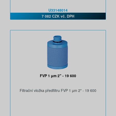
U33148014
7 082 CZK vč. DPH
FVP 1 µm 2" - 19 600
Filtrační vložka předfiltru FVP 1 µm 2" - 19 600