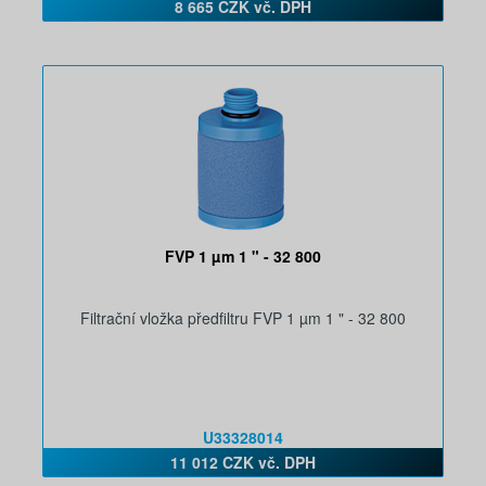
8 665 CZK vč. DPH
FVP 1 µm 1 " - 32 800
Filtrační vložka předfiltru FVP 1 µm 1 " - 32 800
U33328014
11 012 CZK vč. DPH