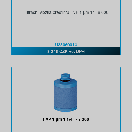
Filtrační vložka předfiltru FVP 1 µm 1" - 6 000
U33060014
3 246 CZK vč. DPH
FVP 1 µm 1 1/4" - 7 200