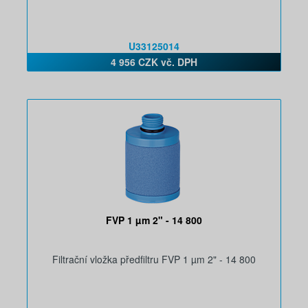
U33125014
4 956 CZK vč. DPH
FVP 1 µm 2" - 14 800
Filtrační vložka předfiltru FVP 1 µm 2" - 14 800