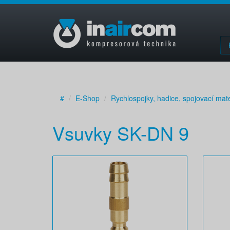
#
E-Shop
Rychlospojky, hadice, spojovací mate
Vsuvky SK-DN 9