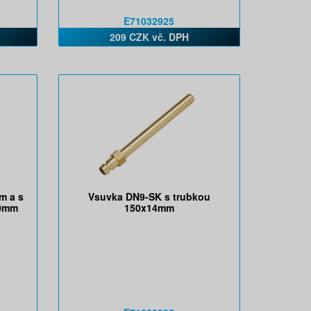
E71032925
209 CZK vč. DPH
m a s
Vsuvka DN9-SK s trubkou
00mm
150x14mm