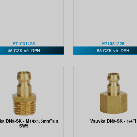
E71031125
E71031225
46 CZK vč. DPH
58 CZK vč. DPH
ka DN9-SK - M14x1,5mm"a s
Vsuvka DN9-SK - 1/4"i
SW5