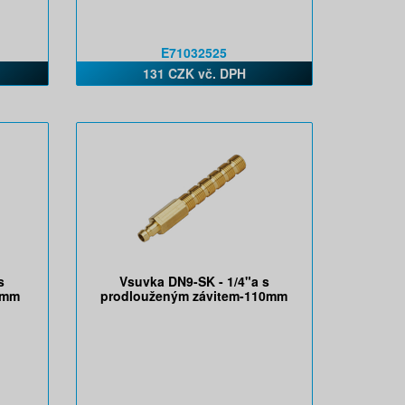
E71032525
131 CZK vč. DPH
s
Vsuvka DN9-SK - 1/4"a s
7mm
prodlouženým závitem-110mm