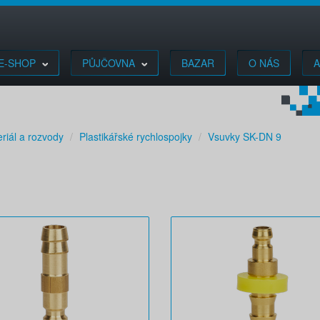
E-SHOP
PŮJČOVNA
BAZAR
O NÁS
A
riál a rozvody
Plastikářské rychlospojky
Vsuvky SK-DN 9