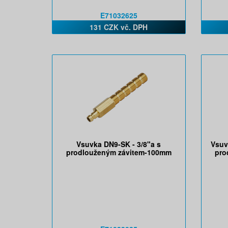
E71032625
131 CZK vč. DPH
Vsuvka DN9-SK - 3/8"a s
Vsuv
prodlouženým závitem-100mm
pro