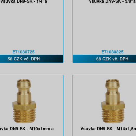
Vsuvka DN9-SK - 1/4"a
Vsuvka DN9-SK - 3/8"a
E71030725
E71030825
58 CZK vč. DPH
68 CZK vč. DPH
uvka DN9-SK - M10x1mm a
Vsuvka DN9-SK - M14x1,5