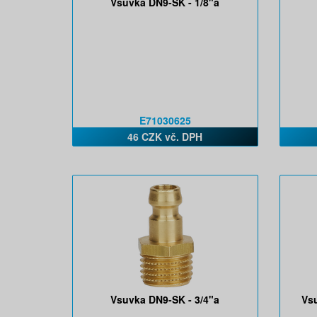
Vsuvka DN9-SK - 1/8"a
E71030625
46 CZK vč. DPH
Vsuvka DN9-SK - 3/4"a
Vs