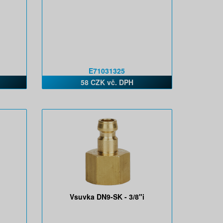
E71031325
58 CZK vč. DPH
Vsuvka DN9-SK - 3/8"i