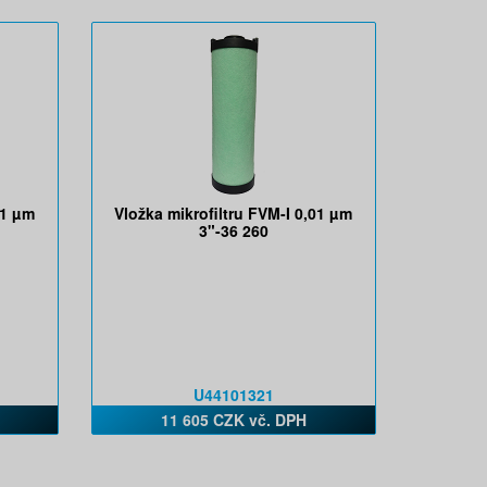
01 µm
Vložka mikrofiltru FVM-I 0,01 µm
3"-36 260
U44101321
11 605 CZK vč. DPH