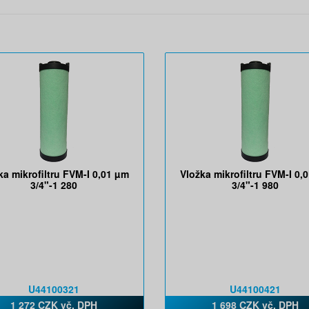
ka mikrofiltru FVM-I 0,01 µm
Vložka mikrofiltru FVM-I 0,
3/4"-1 280
3/4"-1 980
U44100321
U44100421
1 272 CZK vč. DPH
1 698 CZK vč. DPH