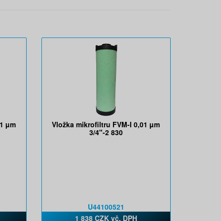
01 µm
Vložka mikrofiltru FVM-I 0,01 µm
3/4"-2 830
U44100521
1 838 CZK vč. DPH