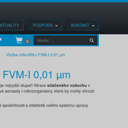
KTUALITY
PODPORA
KONTAKT
0
Vložka mikrofiltru FVM-I 0,01 µm
Y FVM-I 0,01 µm
je nejvyšší stupeň filtrace
stlačeného vzduchu
v
ové aerosoly i mikroorganismy, které by mohly ohrozit
 spolehlivosti a efektivitě celého systému úpravy