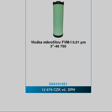
Vložka mikrofiltru FVM-I 0,01 µm
3"-46 750
U44101421
12 879 CZK vč. DPH