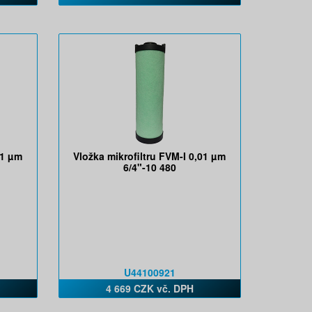
01 µm
Vložka mikrofiltru FVM-I 0,01 µm
6/4"-10 480
U44100921
4 669 CZK vč. DPH