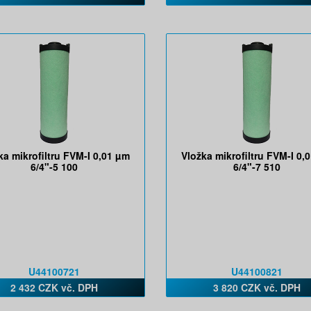
ka mikrofiltru FVM-I 0,01 µm
Vložka mikrofiltru FVM-I 0,
6/4"-5 100
6/4"-7 510
U44100721
U44100821
2 432 CZK vč. DPH
3 820 CZK vč. DPH