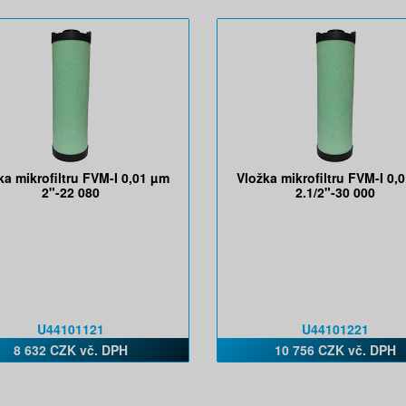
ka mikrofiltru FVM-I 0,01 µm
Vložka mikrofiltru FVM-I 0,
2"-22 080
2.1/2"-30 000
U44101121
U44101221
8 632 CZK vč. DPH
10 756 CZK vč. DPH