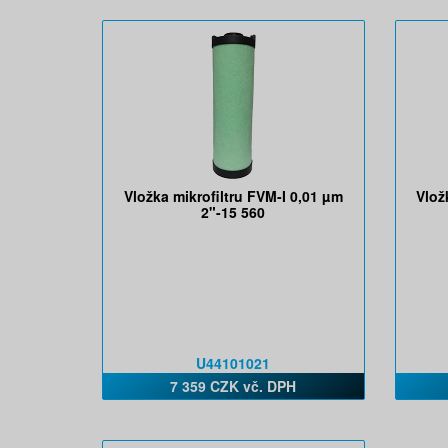
Vložka mikrofiltru FVM-I 0,01 µm
Vlož
2"-15 560
U44101021
7 359 CZK vč. DPH