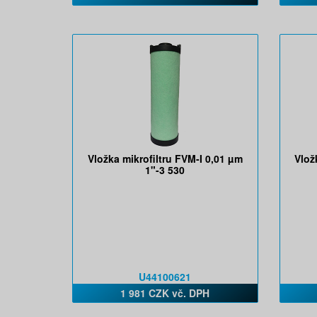
Vložka mikrofiltru FVM-I 0,01 µm
Vlož
1"-3 530
U44100621
1 981 CZK vč. DPH