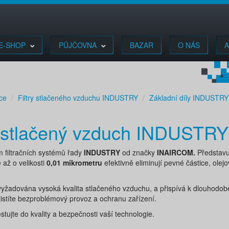
E-SHOP
PŮJČOVNA
BAZAR
O NÁS
A
ace
Filtry stlačeného vzduchu INDUSTRY
Základní díly INDUSTRY
ro stlačený vzduch INDUSTR
m filtračních systémů řady
INDUSTRY
od značky
INAIRCOM.
Představu
 až o velikosti
0,01 mikrometru
efektivně eliminují pevné částice, olej
 vyžadována vysoká kvalita stlačeného vzduchu, a přispívá k dlouhodobé
jistíte bezproblémový provoz a ochranu zařízení.
ujte do kvality a bezpečnosti vaší technologie.