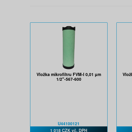
Vložka mikrofiltru FVM-I 0,01 µm
Vlož
1/2"-567-600
U44100121
1 018 CZK vč. DPH