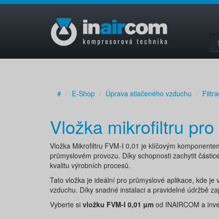
#
E-Shop
Úprava stlačeného vzduchu
Filtr
Vložka mikrofiltru p
Vložka Mikrofiltru FVM-I 0,01 je klíčovým komponente
průmyslovém provozu. Díky schopnosti zachytit částice
kvalitu výrobních procesů.
Tato vložka je ideální pro průmyslové aplikace, kde je
vzduchu. Díky snadné instalaci a pravidelné údržbě za
Vyberte si
vložku FVM-I 0,01 µm
od INAIRCOM a invest