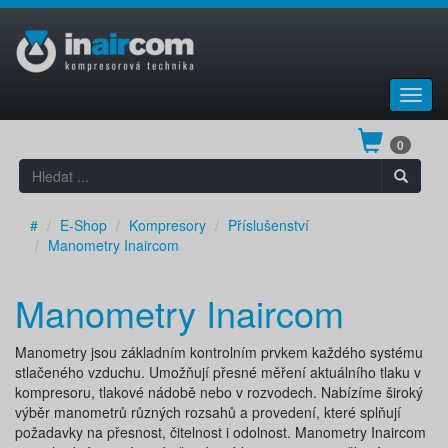
Toggl
navig
0
#
E-Shop
Kompresory
Příslušenství
Manometry Inaircom
Manometry Inaircom
Manometry jsou základním kontrolním prvkem každého systému
stlačeného vzduchu. Umožňují přesné měření aktuálního tlaku v
kompresoru, tlakové nádobě nebo v rozvodech. Nabízíme široký
výběr manometrů různých rozsahů a provedení, které splňují
požadavky na přesnost, čitelnost i odolnost. Manometry Inaircom