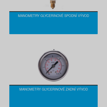
MANOMETRY GLYCERINOVÉ SPODNÍ VÝVOD
MANOMETRY GLYCERINOVÉ ZADNÍ VÝVOD