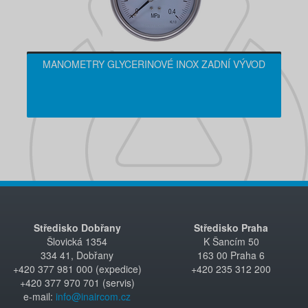
MANOMETRY GLYCERINOVÉ INOX ZADNÍ VÝVOD
Středisko Dobřany
Středisko Praha
Šlovická 1354
K Šancím 50
334 41, Dobřany
163 00 Praha 6
+420 377 981 000 (expedice)
+420 235 312 200
+420 377 970 701 (servis)
e-mail:
info@inaircom.cz