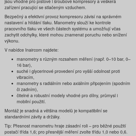
jsou vhodné pro pístové i šroubové kompresory a veškerá
zařízení pracující se stlačeným vzduchem.
Bezpečný a efektivní provoz kompresoru závisí na správném
nastavení a hlídání tlaku. Manometry slouží ke kontrole
pracovního tlaku ve všech částech systému a umožňují včas
zachytit odchylky, které mohou znamenat poruchu nebo snížení
výkonu.
V nabídce Inaircom najdete:
manometry s různým rozsahem měření (např. 0–10 bar, 0–
16 bar),
suché i glycerinové provedení pro vyšší odolnost proti
vibracím,
manometry s radiálním nebo axiálním připojením (spodním
či zadním),
čitelné a robustní modely vhodné pro dílny, průmysl i
mobilní použití.
Montáž je snadná a většina modelů je kompatibilní se
standardními závity a držáky.
Tip: Přesnost manometru hraje zásadní roli – pro běžné použití
postačí třída 1,6; pro přesnější měření zvolte třídu 1,0 nebo 0,6.