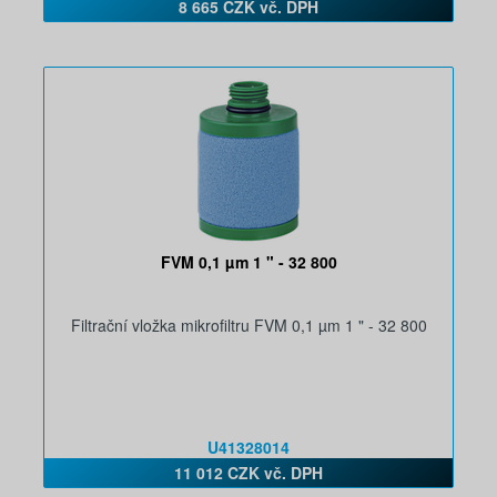
8 665 CZK vč. DPH
FVM 0,1 µm 1 " - 32 800
Filtrační vložka mikrofiltru FVM 0,1 µm 1 " - 32 800
U41328014
11 012 CZK vč. DPH