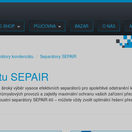
E-SHOP
PŮJČOVNA
BAZAR
O NÁS
A
rátory kondenzátu
Separátory SEPAIR
átu SEPAIR
široký výběr vysoce efektivních separátorů pro spolehlivé odstraněn
růmyslových provozů a zajistily maximální ochranu vašich zařízení pře
bustní separátory SEPAIR 60 – můžete vždy zvolit optimální řešení př