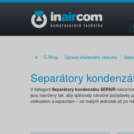
#
E-Shop
Úprava stlačeného vzduchu
Sepa
Separátory kondenz
V kategorii
Separátory kondenzátu SEPAIR
nabízíme 
jsou navrženy tak, aby splňovaly náročné požadavky p
velikostem a kapacitám – od malých jednotek až po ro