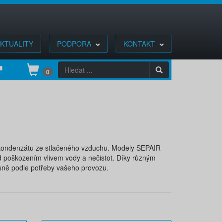
KTUALITY
PODPORA
KONTAKT
0
í kondenzátu ze stlačeného vzduchu. Modely SEPAIR
d poškozením vlivem vody a nečistot. Díky různým
esně podle potřeby vašeho provozu.