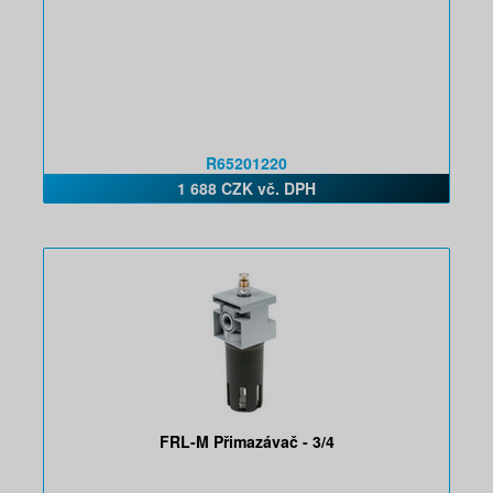
R65201220
1 688 CZK vč. DPH
FRL-M Přimazávač - 3/4