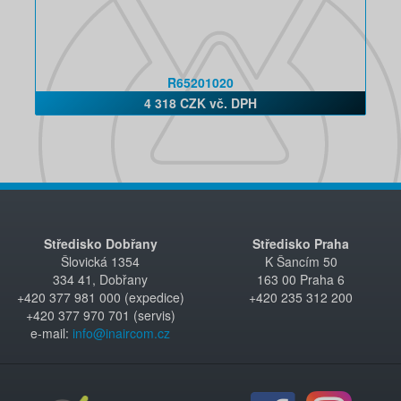
R65201020
4 318 CZK vč. DPH
Středisko Dobřany
Středisko Praha
Šlovická 1354
K Šancím 50
334 41, Dobřany
163 00 Praha 6
+420 377 981 000 (expedice)
+420 235 312 200
+420 377 970 701 (servis)
e-mail:
info@inaircom.cz