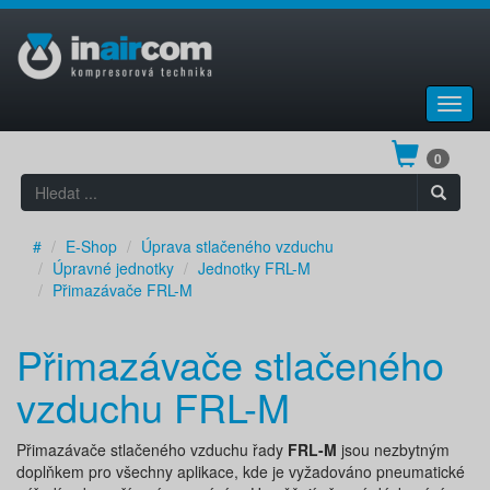
Toggl
navig
0
#
E-Shop
Úprava stlačeného vzduchu
Úpravné jednotky
Jednotky FRL-M
Přimazávače FRL-M
Přimazávače stlačeného
vzduchu FRL-M
Přimazávače stlačeného vzduchu řady
FRL-M
jsou nezbytným
doplňkem pro všechny aplikace, kde je vyžadováno pneumatické