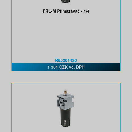
FRL-M Přimazávač - 1/4
R65201420
1 301 CZK vč. DPH