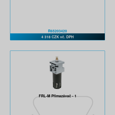
R65203420
4 318 CZK vč. DPH
FRL-M Přimazávač - 1