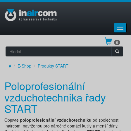
Toggl
navig
0
#
E-Shop
Produkty START
Poloprofesionální
vzduchotechnika řady
START
Objevte
poloprofesionální vzduchotechniku
od společnosti
Inaircom, navrženou pro náročné domácí kutily a menší dílny.