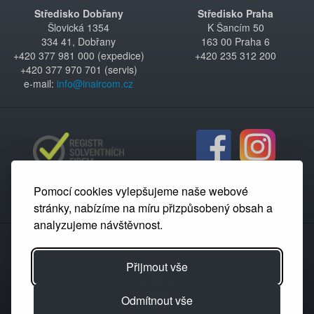
Středisko Dobřany
Středisko Praha
Šlovická 1354
K Šancím 50
334 41, Dobřany
163 00 Praha 6
+420 377 981 000 (expedice)
+420 235 312 200
+420 377 970 701 (servis)
e-mail:
info@inaircom.cz
Pomocí cookies vylepšujeme naše webové
stránky, nabízíme na míru přizpůsobený obsah a
analyzujeme návštěvnost.
Partnerský portál
Přijmout vše
Odmítnout vše