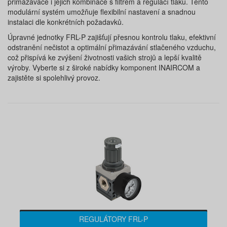
přimazávače i jejich kombinace s filtrem a regulací tlaku. Tento
modulární systém umožňuje flexibilní nastavení a snadnou
instalaci dle konkrétních požadavků.
Úpravné jednotky FRL-P zajišťují přesnou kontrolu tlaku, efektivní
odstranění nečistot a optimální přimazávání stlačeného vzduchu,
což přispívá ke zvýšení životnosti vašich strojů a lepší kvalitě
výroby. Vyberte si z široké nabídky komponent INAIRCOM a
zajistěte si spolehlivý provoz.
REGULÁTORY FRL-P