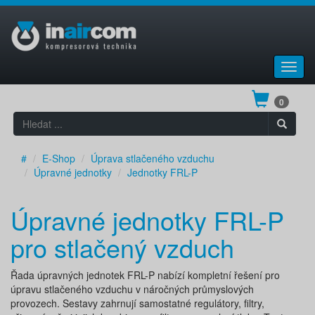
Toggl
navig
0
#
E-Shop
Úprava stlačeného vzduchu
Úpravné jednotky
Jednotky FRL-P
Úpravné jednotky FRL-P
pro stlačený vzduch
Řada úpravných jednotek FRL-P nabízí kompletní řešení pro
úpravu stlačeného vzduchu v náročných průmyslových
provozech. Sestavy zahrnují samostatné regulátory, filtry,