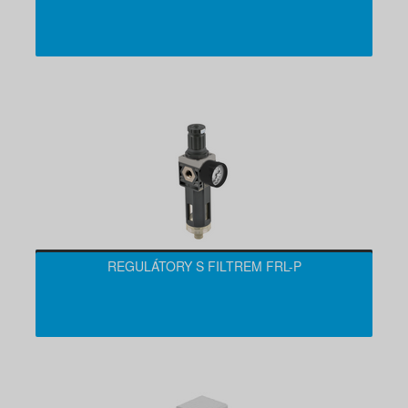
REGULÁTORY S FILTREM FRL-P