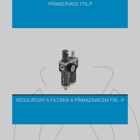
PŘIMAZÁVAČE FRL-P
REGULÁTORY S FILTREM A PŘIMAZÁVAČEM FRL -P