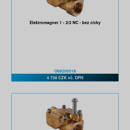
Elektromagnet 1 - 2/2 NC - bez cívky
O68200518
4 738 CZK vč. DPH