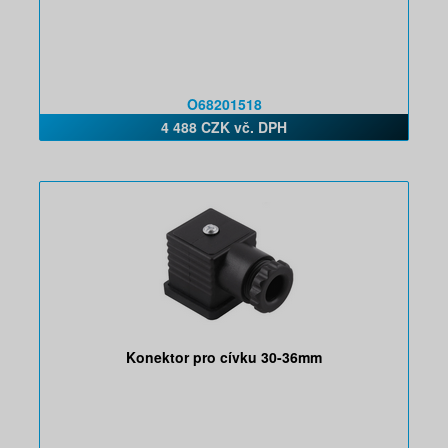
O68201518
4 488 CZK vč. DPH
Konektor pro cívku 30-36mm