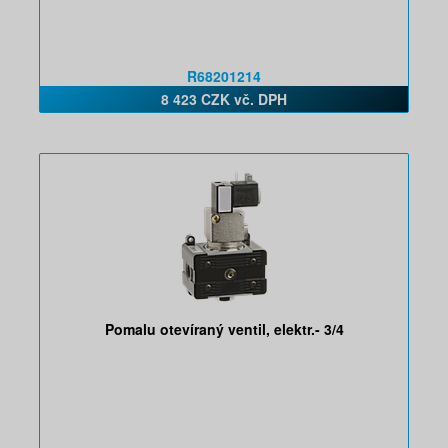
R68201214
8 423 CZK vč. DPH
Pomalu otevíraný ventil, elektr.- 3/4