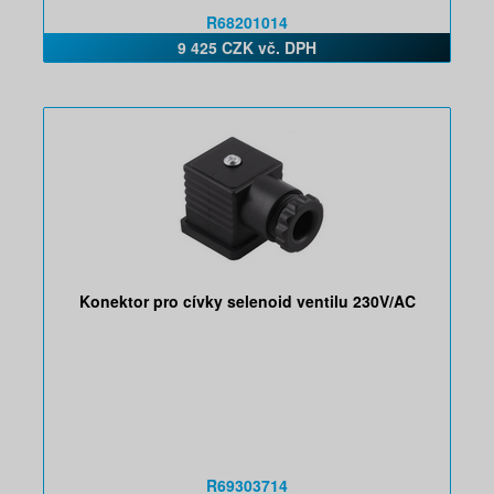
R68201014
9 425 CZK vč. DPH
Konektor pro cívky selenoid ventilu 230V/AC
R69303714