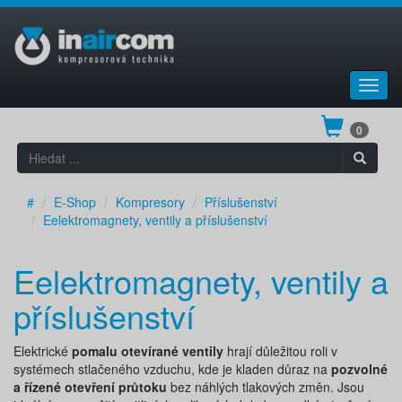
Toggl
navig
0
#
E-Shop
Kompresory
Příslušenství
Eelektromagnety, ventily a příslušenství
Eelektromagnety, ventily a
příslušenství
Elektrické
pomalu otevírané ventily
hrají důležitou roli v
systémech stlačeného vzduchu, kde je kladen důraz na
pozvolné
a řízené otevření průtoku
bez náhlých tlakových změn. Jsou