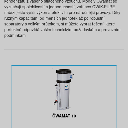
kondenzátu z vašeho stlačeného vzduchu. Modely Öwamat se
vyznačují spolehlivostí a jednoduchostí, zatímco QWIK-PURE
nabízí ještě vyšší výkon a efektivitu pro náročnější provozy. Díky
různým kapacitám, od menších jednotek až po robustní
separátory s velkým průtokem, si můžete vybrat řešení, které
perfektně odpovídá vašim technickým požadavkům a provozním
podmínkám
ÖWAMAT 10