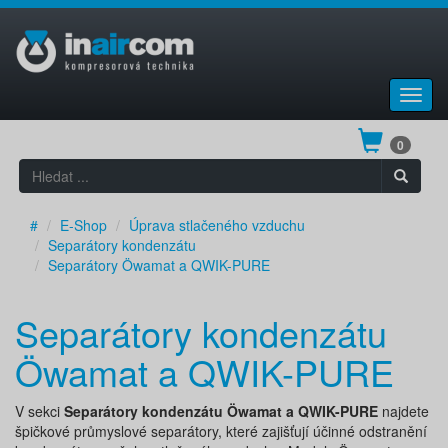
Toggl
navig
0
#
E-Shop
Úprava stlačeného vzduchu
Separátory kondenzátu
Separátory Öwamat a QWIK-PURE
Separátory kondenzátu
Öwamat a QWIK-PURE
V sekci
Separátory kondenzátu Öwamat a QWIK-PURE
najdete
špičkové průmyslové separátory, které zajišťují účinné odstranění