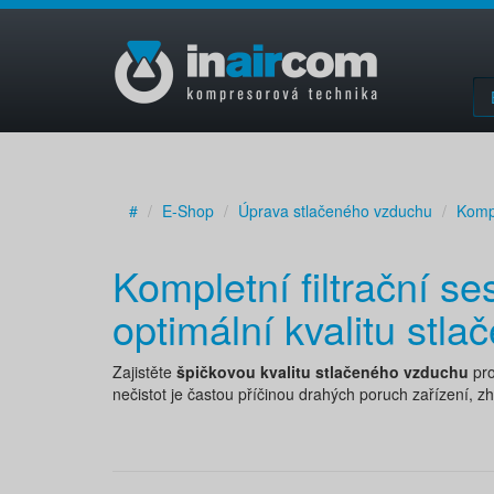
#
E-Shop
Úprava stlačeného vzduchu
Kompl
Kompletní filtrační se
optimální kvalitu stl
Zajistěte
špičkovou kvalitu stlačeného vzduchu
pro
nečistot je častou příčinou drahých poruch zařízení, zho