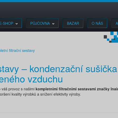
E-SHOP
PŮJČOVNA
BAZAR
O NÁS
A
etní filtrační sestavy
stavy – kondenzační sušička s
ačeného vzduchu
 váš provoz s našimi
kompletními filtračními sestavami značky Ina
ršení kvality výrobků a snížení efektivity výroby.