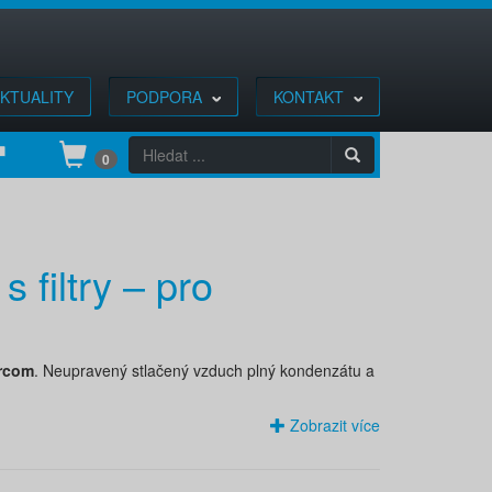
KTUALITY
PODPORA
KONTAKT
0
 filtry – pro
ircom
. Neupravený stlačený vzduch plný kondenzátu a
Zobrazit více