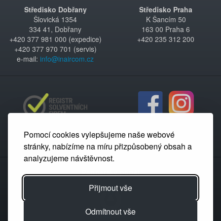
Středisko Dobřany
Středisko Praha
Šlovická 1354
K Šancím 50
334 41, Dobřany
163 00 Praha 6
+420 377 981 000 (expedice)
+420 235 312 200
+420 377 970 701 (servis)
e-mail:
info@inaircom.cz
Pomocí cookies vylepšujeme naše webové
stránky, nabízíme na míru přizpůsobený obsah a
analyzujeme návštěvnost.
Partnerský portál
Přijmout vše
Odmítnout vše