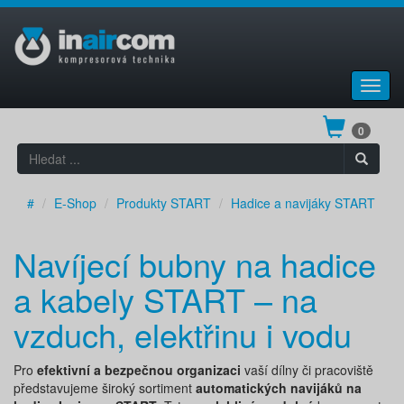
Toggl
navig
0
#
E-Shop
Produkty START
Hadice a navijáky START
Navíjecí bubny na hadice
a kabely START – na
vzduch, elektřinu i vodu
Pro
efektivní a bezpečnou organizaci
vaší dílny či pracoviště
představujeme široký sortiment
automatických navijáků na