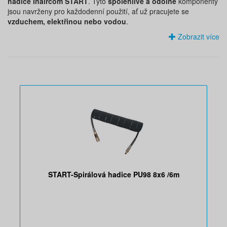
hadice Inaircom START
. Tyto
spolehlivé a odolné
komponenty
jsou navrženy pro každodenní použití, ať už pracujete se
vzduchem, elektřinou nebo vodou
.
Zobrazit více
START-Spirálová hadice PU98 8x6 /6m